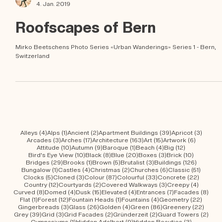
Mirko Beetschen
4. Jan. 2019
Roofscapes of Bern
Mirko Beetschens Photo Series «Urban Wanderings» Series 1 - Bern,
Switzerland
4 Beiträge
1 Beitrag
2 Beiträge
39 Beiträge
3 Beit
Alleys
(4)
Alps
(1)
Ancient
(2)
Apartment Buildings
(39)
Apricot
(3)