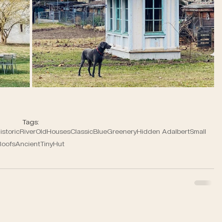
Tags:
istoric
River
Old
Houses
Classic
Blue
Greenery
Hidden Adalbert
Small
Roofs
Ancient
Tiny
Hut