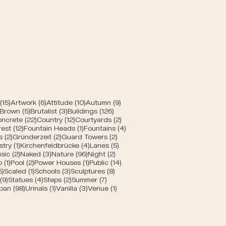
rn
 Beiträge
15 Beiträge
6 Beiträge
10 Beiträge
9 Beiträge
(15)
Artwork
(6)
Attitude
(10)
Autumn
(9)
ge
1 Beitrag
5 Beiträge
3 Beiträge
126 Beiträge
Brown
(5)
Brutalist
(3)
Buildings
(126)
 Beiträge
22 Beiträge
12 Beiträge
2 Beiträge
ncrete
(22)
Country
(12)
Courtyards
(2)
e
eitrag
12 Beiträge
1 Beitrag
4 Beiträge
rest
(12)
Fountain Heads
(1)
Fountains
(4)
2 Beiträge
2 Beiträge
2 Beiträge
s
(2)
Gründerzeit
(2)
Guard Towers
(2)
eiträge
1 Beitrag
4 Beiträge
5 Beiträge
stry
(1)
Kirchenfeldbrücke
(4)
Lanes
(5)
 Beiträge
2 Beiträge
3 Beiträge
96 Beiträge
2 Beiträge
sic
(2)
Naked
(3)
Nature
(96)
Night
(2)
ge
1 Beitrag
2 Beiträge
1 Beitrag
14 Beiträge
o
(1)
Pool
(2)
Power Houses
(1)
Public
(14)
5 Beiträge
1 Beitrag
3 Beiträge
8 Beiträge
5)
Scaled
(1)
Schools
(3)
Sculptures
(8)
äge
9 Beiträge
4 Beiträge
2 Beiträge
7 Beiträge
(9)
Statues
(4)
Steps
(2)
Summer
(7)
ge
Beitrag
98 Beiträge
1 Beitrag
3 Beiträge
1 Beitrag
ban
(98)
Urinals
(1)
Vanilla
(3)
Venue
(1)
Beiträge