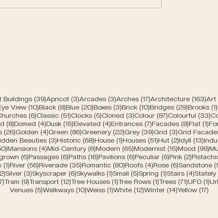
Spring greens of Be
n churches of Bern
e
39 Beiträge
3 Beiträge
3 Beiträge
17 Beiträge
163
 Buildings
(39)
Apricot
(3)
Arcades
(3)
Arches
(17)
Architecture
(163)
Art
räge
10 Beiträge
8 Beiträge
20 Beiträge
3 Beiträge
10 Beiträge
29 Beiträ
 Eye View
(10)
Black
(8)
Blue
(20)
Boxes
(3)
Brick
(10)
Bridges
(29)
Brooks
(1)
 Beiträge
6 Beiträge
51 Beiträge
5 Beiträge
3 Beiträge
87 Beiträge
33
Churches
(6)
Classic
(51)
Clocks
(5)
Cloned
(3)
Colour
(87)
Colourful
(33)
Co
träge
8 Beiträge
4 Beiträge
15 Beiträge
4 Beiträge
7 Beiträge
8 Beiträg
1 B
ed
(8)
Domed
(4)
Dusk
(15)
Elevated
(4)
Entrances
(7)
Facades
(8)
Flat
(1)
Fo
iträge
26 Beiträge
4 Beiträge
86 Beiträge
22 Beiträge
39 Beiträge
3 Beiträge
s
(26)
Golden
(4)
Green
(86)
Greenery
(22)
Grey
(39)
Grid
(3)
Grid Facade
 Beiträge
3 Beiträge
68 Beiträge
1 Beitrag
51 Beiträge
2 Beiträge
13 B
idden Beauties
(3)
Historic
(68)
House
(1)
Houses
(51)
Hut
(2)
Idyll
(13)
Indu
räge
50 Beiträge
4 Beiträge
6 Beiträge
65 Beiträge
15 Beiträge
99
50)
Mansions
(4)
Mid-Century
(6)
Modern
(65)
Modernist
(15)
Mood
(99)
Mu
iträge
6 Beiträge
6 Beiträge
16 Beiträge
6 Beiträge
6 Beiträge
2 Beiträ
grown
(6)
Passages
(6)
Paths
(16)
Pavilions
(6)
Peculiar
(6)
Pink
(2)
Pistachi
ge
1 Beitrag
56 Beiträge
35 Beiträge
80 Beiträge
4 Beiträge
6 Beiträge
k
(1)
River
(56)
Riverside
(35)
Romantic
(80)
Roofs
(4)
Rose
(6)
Sandstone
(
e
2 Beiträge
3 Beiträge
6 Beiträge
1 Beitrag
5 Beiträge
1 Beitrag
4 Beitr
2)
Silver
(3)
Skyscraper
(6)
Skywalks
(1)
Small
(5)
Spring
(1)
Stairs
(4)
Stately
ge
7 Beiträge
9 Beiträge
12 Beiträge
1 Beitrag
1 Beitrag
71 Beiträ
1 
7)
Tram
(9)
Transport
(12)
Tree Houses
(1)
Tree Rows
(1)
Trees
(71)
UFO
(1)
Ur
5 Beiträge
10 Beiträge
1 Beitrag
12 Beiträge
14 Beiträge
17 
Venues
(5)
Walkways
(10)
Weiss
(1)
White
(12)
Winter
(14)
Yellow
(17)