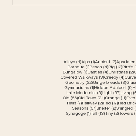
Car entrances of Bern
Moder
4 Beiträge
1 Beitrag
2 Beiträg
Alleys
(4)
Alps
(1)
Ancient
(2)
Apartment
1 Beitrag
4 Beiträge
12 Beit
Baroque
(1)
Beach
(4)
Big
(12)
Bird's
1 Beitrag
4 Beiträge
2
Bungalow
(1)
Castles
(4)
Christmas
(2)
3 Beiträge
4 Bei
Covered Walkways
(3)
Creepy
(4)
Curv
22 Beiträge
3 Be
Geometry
(22)
Gingerbreads
(3)
Glas
1 Beitrag
9
Gymnasiums
(1)
Hidden Adalbert
(9)
H
3 Beiträge
37 Beit
Late Modernist
(3)
Light
(37)
Living
(
56 Beiträge
24 Beiträge
11 Be
Old
(56)
Old Town
(24)
Orange
(11)
Over
7 Beiträge
2 Beiträge
17 Beiträ
Rails
(7)
Railway
(2)
Red
(17)
Red Bric
67 Beiträge
2 Beiträg
Seasons
(67)
Shelter
(2)
Shingled
(
1 Beitrag
13 Beiträge
2 Beiträ
Synagoge
(1)
Tall
(13)
Tiny
(2)
Towers
(