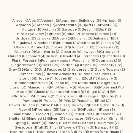
4 Beiträge
1 Beitrag
2 Beiträge
39 Beiträge
3 Beit
Alleys
(4)
Alps
(1)
Ancient
(2)
Apartment Buildings
(39)
Apricot
(3)
3 Beiträge
17 Beiträge
163 Beiträge
15 Beiträge
6 Beiträ
Arcades
(3)
Arches
(17)
Architecture
(163)
Art
(15)
Artwork
(6)
10 Beiträge
9 Beiträge
1 Beitrag
4 Beiträge
12 Beiträge
Attitude
(10)
Autumn
(9)
Baroque
(1)
Beach
(4)
Big
(12)
10 Beiträge
8 Beiträge
20 Beiträge
3 Beiträge
10 Beiträ
Bird's Eye View
(10)
Black
(8)
Blue
(20)
Boxes
(3)
Brick
(10)
29 Beiträge
1 Beitrag
5 Beiträge
3 Beiträge
126 Beit
Bridges
(29)
Brooks
(1)
Brown
(5)
Brutalist
(3)
Buildings
(126)
1 Beitrag
4 Beiträge
2 Beiträge
6 Beiträge
51 Beit
Bungalow
(1)
Castles
(4)
Christmas
(2)
Churches
(6)
Classic
(51)
5 Beiträge
3 Beiträge
87 Beiträge
33 Beiträge
22 Beit
Clocks
(5)
Cloned
(3)
Colour
(87)
Colourful
(33)
Concrete
(22)
12 Beiträge
2 Beiträge
3 Beiträge
4 Beitr
Country
(12)
Courtyards
(2)
Covered Walkways
(3)
Creepy
(4)
8 Beiträge
4 Beiträge
15 Beiträge
4 Beiträge
7 Beiträge
8 Be
Curved
(8)
Domed
(4)
Dusk
(15)
Elevated
(4)
Entrances
(7)
Facades
(8)
1 Beitrag
12 Beiträge
1 Beitrag
4 Beiträge
22 Bei
Flat
(1)
Forest
(12)
Fountain Heads
(1)
Fountains
(4)
Geometry
(22)
3 Beiträge
26 Beiträge
4 Beiträge
86 Beiträge
22 Be
Gingerbreads
(3)
Glass
(26)
Golden
(4)
Green
(86)
Greenery
(22)
39 Beiträge
3 Beiträge
2 Beiträge
2 Beiträge
2 Be
Grey
(39)
Grid
(3)
Grid Facades
(2)
Gründerzeit
(2)
Guard Towers
(2)
1 Beitrag
9 Beiträge
3 Beiträg
Gymnasiums
(1)
Hidden Adalbert
(9)
Hidden Beauties
(3)
68 Beiträge
1 Beitrag
51 Beiträge
2 Beiträge
13 Beiträge
1 Beitrag
Historic
(68)
House
(1)
Houses
(51)
Hut
(2)
Idyll
(13)
Industry
(1)
4 Beiträge
5 Beiträge
3 Beiträge
37 Beitr
Kirchenfeldbrücke
(4)
Lanes
(5)
Late Modernist
(3)
Light
(37)
50 Beiträge
4 Beiträge
6 Beiträge
65 Beiträge
15 Be
Living
(50)
Mansions
(4)
Mid-Century
(6)
Modern
(65)
Modernist
(15)
99 Beiträge
2 Beiträge
3 Beiträge
96 Beiträge
2 Beiträge
56 Beitr
Mood
(99)
Music
(2)
Naked
(3)
Nature
(96)
Night
(2)
Old
(56)
24 Beiträge
11 Beiträge
6 Beiträge
6 Beiträge
16 Bei
Old Town
(24)
Orange
(11)
Overgrown
(6)
Passages
(6)
Paths
(16)
6 Beiträge
6 Beiträge
2 Beiträge
1 Beitrag
2 Beiträge
Pavilions
(6)
Peculiar
(6)
Pink
(2)
Pistachio
(1)
Pool
(2)
1 Beitrag
14 Beiträge
7 Beiträge
2 Beiträge
17 Beiträge
1 Bei
Power Houses
(1)
Public
(14)
Rails
(7)
Railway
(2)
Red
(17)
Red Brick
(1)
56 Beiträge
35 Beiträge
80 Beiträge
4 Beiträge
6 Beiträg
River
(56)
Riverside
(35)
Romantic
(80)
Roofs
(4)
Rose
(6)
5 Beiträge
1 Beitrag
3 Beiträge
8 Beiträge
67 Bei
Sandstone
(5)
Scaled
(1)
Schools
(3)
Sculptures
(8)
Seasons
(67)
2 Beiträge
2 Beiträge
3 Beiträge
6 Beiträge
1 Beitrag
5 Be
Shelter
(2)
Shingled
(2)
Silver
(3)
Skyscraper
(6)
Skywalks
(1)
Small
(5)
1 Beitrag
4 Beiträge
9 Beiträge
4 Beiträge
2 Beiträge
7 Beiträ
Spring
(1)
Stairs
(4)
Stately
(9)
Statues
(4)
Steps
(2)
Summer
(7)