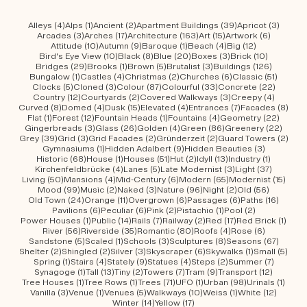
4 Beiträge
1 Beitrag
2 Beiträge
39 Beiträge
3 Beit
Alleys
(4)
Alps
(1)
Ancient
(2)
Apartment Buildings
(39)
Apricot
(3)
3 Beiträge
17 Beiträge
163 Beiträge
15 Beiträge
6 Beiträ
Arcades
(3)
Arches
(17)
Architecture
(163)
Art
(15)
Artwork
(6)
10 Beiträge
9 Beiträge
1 Beitrag
4 Beiträge
12 Beiträge
Attitude
(10)
Autumn
(9)
Baroque
(1)
Beach
(4)
Big
(12)
10 Beiträge
8 Beiträge
20 Beiträge
3 Beiträge
10 Beiträ
Bird's Eye View
(10)
Black
(8)
Blue
(20)
Boxes
(3)
Brick
(10)
29 Beiträge
1 Beitrag
5 Beiträge
3 Beiträge
126 Beit
Bridges
(29)
Brooks
(1)
Brown
(5)
Brutalist
(3)
Buildings
(126)
1 Beitrag
4 Beiträge
2 Beiträge
6 Beiträge
51 Beit
Bungalow
(1)
Castles
(4)
Christmas
(2)
Churches
(6)
Classic
(51)
5 Beiträge
3 Beiträge
87 Beiträge
33 Beiträge
22 Beit
Clocks
(5)
Cloned
(3)
Colour
(87)
Colourful
(33)
Concrete
(22)
12 Beiträge
2 Beiträge
3 Beiträge
4 Beitr
Country
(12)
Courtyards
(2)
Covered Walkways
(3)
Creepy
(4)
8 Beiträge
4 Beiträge
15 Beiträge
4 Beiträge
7 Beiträge
8 Be
Curved
(8)
Domed
(4)
Dusk
(15)
Elevated
(4)
Entrances
(7)
Facades
(8)
1 Beitrag
12 Beiträge
1 Beitrag
4 Beiträge
22 Bei
Flat
(1)
Forest
(12)
Fountain Heads
(1)
Fountains
(4)
Geometry
(22)
3 Beiträge
26 Beiträge
4 Beiträge
86 Beiträge
22 Be
Gingerbreads
(3)
Glass
(26)
Golden
(4)
Green
(86)
Greenery
(22)
39 Beiträge
3 Beiträge
2 Beiträge
2 Beiträge
2 Be
Grey
(39)
Grid
(3)
Grid Facades
(2)
Gründerzeit
(2)
Guard Towers
(2)
1 Beitrag
9 Beiträge
3 Beiträg
Gymnasiums
(1)
Hidden Adalbert
(9)
Hidden Beauties
(3)
68 Beiträge
1 Beitrag
51 Beiträge
2 Beiträge
13 Beiträge
1 Beitrag
Historic
(68)
House
(1)
Houses
(51)
Hut
(2)
Idyll
(13)
Industry
(1)
4 Beiträge
5 Beiträge
3 Beiträge
37 Beitr
Kirchenfeldbrücke
(4)
Lanes
(5)
Late Modernist
(3)
Light
(37)
50 Beiträge
4 Beiträge
6 Beiträge
65 Beiträge
15 Be
Living
(50)
Mansions
(4)
Mid-Century
(6)
Modern
(65)
Modernist
(15)
99 Beiträge
2 Beiträge
3 Beiträge
96 Beiträge
2 Beiträge
56 Beitr
Mood
(99)
Music
(2)
Naked
(3)
Nature
(96)
Night
(2)
Old
(56)
24 Beiträge
11 Beiträge
6 Beiträge
6 Beiträge
16 Bei
Old Town
(24)
Orange
(11)
Overgrown
(6)
Passages
(6)
Paths
(16)
6 Beiträge
6 Beiträge
2 Beiträge
1 Beitrag
2 Beiträge
Pavilions
(6)
Peculiar
(6)
Pink
(2)
Pistachio
(1)
Pool
(2)
1 Beitrag
14 Beiträge
7 Beiträge
2 Beiträge
17 Beiträge
1 Bei
Power Houses
(1)
Public
(14)
Rails
(7)
Railway
(2)
Red
(17)
Red Brick
(1)
56 Beiträge
35 Beiträge
80 Beiträge
4 Beiträge
6 Beiträg
River
(56)
Riverside
(35)
Romantic
(80)
Roofs
(4)
Rose
(6)
5 Beiträge
1 Beitrag
3 Beiträge
8 Beiträge
67 Bei
Sandstone
(5)
Scaled
(1)
Schools
(3)
Sculptures
(8)
Seasons
(67)
2 Beiträge
2 Beiträge
3 Beiträge
6 Beiträge
1 Beitrag
5 Be
Shelter
(2)
Shingled
(2)
Silver
(3)
Skyscraper
(6)
Skywalks
(1)
Small
(5)