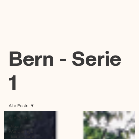
Bern - Serie
1
Alle Posts
Alle Posts
Urban
Wanderings
| Bern - Serie