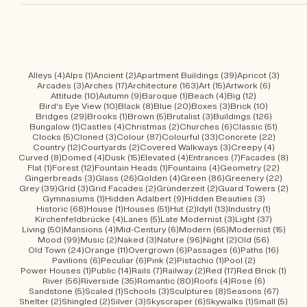
Mirko Beetschens Photo Series «Urban Wanderings» Series 1 - Bern,
Switzerland
4 Beiträge
1 Beitrag
2 Beiträge
39 Beiträge
3 Beit
Alleys
(4)
Alps
(1)
Ancient
(2)
Apartment Buildings
(39)
Apricot
(3)
3 Beiträge
17 Beiträge
163 Beiträge
15 Beiträge
6 Beiträ
Arcades
(3)
Arches
(17)
Architecture
(163)
Art
(15)
Artwork
(6)
10 Beiträge
9 Beiträge
1 Beitrag
4 Beiträge
12 Beiträge
Attitude
(10)
Autumn
(9)
Baroque
(1)
Beach
(4)
Big
(12)
10 Beiträge
8 Beiträge
20 Beiträge
3 Beiträge
10 Beiträ
Bird's Eye View
(10)
Black
(8)
Blue
(20)
Boxes
(3)
Brick
(10)
29 Beiträge
1 Beitrag
5 Beiträge
3 Beiträge
126 Beit
Bridges
(29)
Brooks
(1)
Brown
(5)
Brutalist
(3)
Buildings
(126)
1 Beitrag
4 Beiträge
2 Beiträge
6 Beiträge
51 Beit
Bungalow
(1)
Castles
(4)
Christmas
(2)
Churches
(6)
Classic
(51)
5 Beiträge
3 Beiträge
87 Beiträge
33 Beiträge
22 Beit
Clocks
(5)
Cloned
(3)
Colour
(87)
Colourful
(33)
Concrete
(22)
12 Beiträge
2 Beiträge
3 Beiträge
4 Beitr
Country
(12)
Courtyards
(2)
Covered Walkways
(3)
Creepy
(4)
8 Beiträge
4 Beiträge
15 Beiträge
4 Beiträge
7 Beiträge
8 Be
Curved
(8)
Domed
(4)
Dusk
(15)
Elevated
(4)
Entrances
(7)
Facades
(8)
1 Beitrag
12 Beiträge
1 Beitrag
4 Beiträge
22 Bei
Flat
(1)
Forest
(12)
Fountain Heads
(1)
Fountains
(4)
Geometry
(22)
3 Beiträge
26 Beiträge
4 Beiträge
86 Beiträge
22 Be
Gingerbreads
(3)
Glass
(26)
Golden
(4)
Green
(86)
Greenery
(22)
39 Beiträge
3 Beiträge
2 Beiträge
2 Beiträge
2 Be
Grey
(39)
Grid
(3)
Grid Facades
(2)
Gründerzeit
(2)
Guard Towers
(2)
1 Beitrag
9 Beiträge
3 Beiträg
Gymnasiums
(1)
Hidden Adalbert
(9)
Hidden Beauties
(3)
68 Beiträge
1 Beitrag
51 Beiträge
2 Beiträge
13 Beiträge
1 Beitrag
Historic
(68)
House
(1)
Houses
(51)
Hut
(2)
Idyll
(13)
Industry
(1)
4 Beiträge
5 Beiträge
3 Beiträge
37 Beitr
Kirchenfeldbrücke
(4)
Lanes
(5)
Late Modernist
(3)
Light
(37)
50 Beiträge
4 Beiträge
6 Beiträge
65 Beiträge
15 Be
Living
(50)
Mansions
(4)
Mid-Century
(6)
Modern
(65)
Modernist
(15)
99 Beiträge
2 Beiträge
3 Beiträge
96 Beiträge
2 Beiträge
56 Beitr
Mood
(99)
Music
(2)
Naked
(3)
Nature
(96)
Night
(2)
Old
(56)
24 Beiträge
11 Beiträge
6 Beiträge
6 Beiträge
16 Bei
Old Town
(24)
Orange
(11)
Overgrown
(6)
Passages
(6)
Paths
(16)