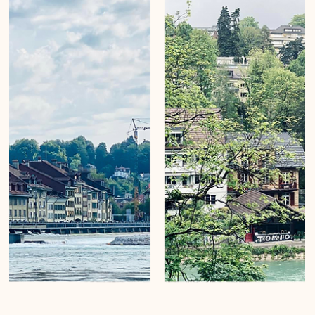
24. Juli 2022
More summer in Bern
Mirko Beetschens Photo Series «Urban Wanderings» Series 1 - Bern,
Switzerland