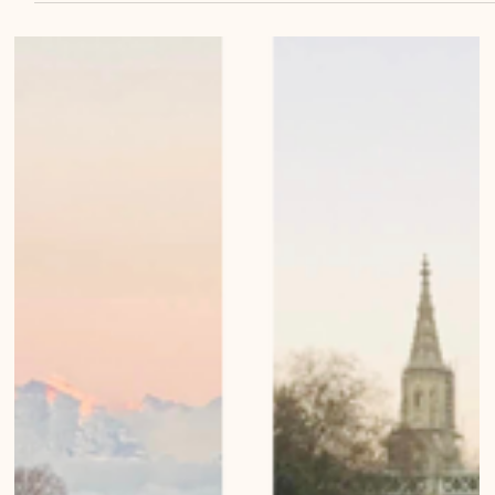
Mirko Beetschen
16. März 2023
Nightfall in Bern