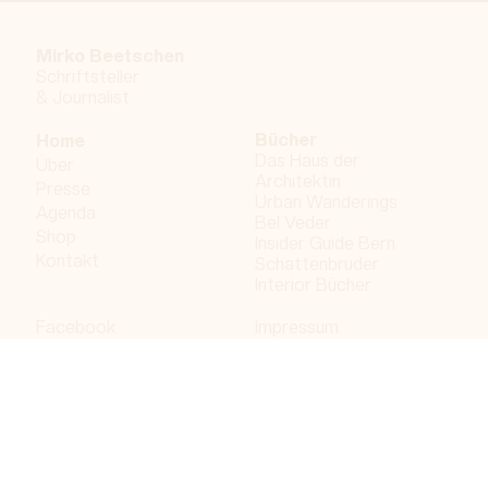
Mirko Beetschen
Schriftsteller
&
Journalist
Bücher
Home
Das Haus der
Über
Architektin
Presse
Urban Wanderings
Agenda
Bel Veder
Shop
Insider Guide Bern
Kontakt
Schattenbruder
Interior Bücher
Facebook
Impressum
Instagram
Datenschutzerklärung
LinkedIn
Bergdorf AG
© 2026 Bergdorf AG