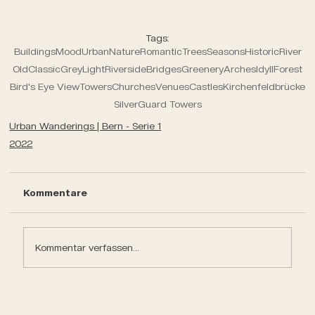
Tags:
Buildings
Mood
Urban
Nature
Romantic
Trees
Seasons
Historic
River
Old
Classic
Grey
Light
Riverside
Bridges
Greenery
Arches
Idyll
Forest
Bird's Eye View
Towers
Churches
Venues
Castles
Kirchenfeldbrücke
Silver
Guard Towers
Urban Wanderings | Bern - Serie 1
2022
Kommentare
Kommentar verfassen...