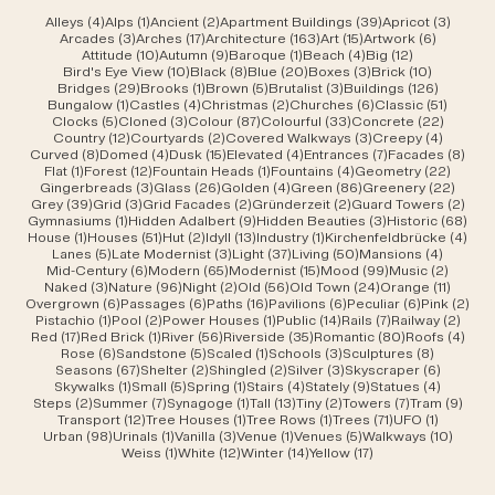
4 Beiträge
1 Beitrag
2 Beiträge
39 Beiträge
3 Beit
Alleys
(4)
Alps
(1)
Ancient
(2)
Apartment Buildings
(39)
Apricot
(3)
3 Beiträge
17 Beiträge
163 Beiträge
15 Beiträge
6 Beiträ
Arcades
(3)
Arches
(17)
Architecture
(163)
Art
(15)
Artwork
(6)
10 Beiträge
9 Beiträge
1 Beitrag
4 Beiträge
12 Beiträge
Attitude
(10)
Autumn
(9)
Baroque
(1)
Beach
(4)
Big
(12)
10 Beiträge
8 Beiträge
20 Beiträge
3 Beiträge
10 Beiträ
Bird's Eye View
(10)
Black
(8)
Blue
(20)
Boxes
(3)
Brick
(10)
29 Beiträge
1 Beitrag
5 Beiträge
3 Beiträge
126 Beit
Bridges
(29)
Brooks
(1)
Brown
(5)
Brutalist
(3)
Buildings
(126)
1 Beitrag
4 Beiträge
2 Beiträge
6 Beiträge
51 Beit
Bungalow
(1)
Castles
(4)
Christmas
(2)
Churches
(6)
Classic
(51)
5 Beiträge
3 Beiträge
87 Beiträge
33 Beiträge
22 Beit
Clocks
(5)
Cloned
(3)
Colour
(87)
Colourful
(33)
Concrete
(22)
12 Beiträge
2 Beiträge
3 Beiträge
4 Beitr
Country
(12)
Courtyards
(2)
Covered Walkways
(3)
Creepy
(4)
8 Beiträge
4 Beiträge
15 Beiträge
4 Beiträge
7 Beiträge
8 Be
Curved
(8)
Domed
(4)
Dusk
(15)
Elevated
(4)
Entrances
(7)
Facades
(8)
1 Beitrag
12 Beiträge
1 Beitrag
4 Beiträge
22 Bei
Flat
(1)
Forest
(12)
Fountain Heads
(1)
Fountains
(4)
Geometry
(22)
3 Beiträge
26 Beiträge
4 Beiträge
86 Beiträge
22 Be
Gingerbreads
(3)
Glass
(26)
Golden
(4)
Green
(86)
Greenery
(22)
39 Beiträge
3 Beiträge
2 Beiträge
2 Beiträge
2 Be
Grey
(39)
Grid
(3)
Grid Facades
(2)
Gründerzeit
(2)
Guard Towers
(2)
1 Beitrag
9 Beiträge
3 Beiträge
68 B
Gymnasiums
(1)
Hidden Adalbert
(9)
Hidden Beauties
(3)
Historic
(68)
1 Beitrag
51 Beiträge
2 Beiträge
13 Beiträge
1 Beitrag
4 Be
House
(1)
Houses
(51)
Hut
(2)
Idyll
(13)
Industry
(1)
Kirchenfeldbrücke
(4)
5 Beiträge
3 Beiträge
37 Beiträge
50 Beiträge
4 Beitr
Lanes
(5)
Late Modernist
(3)
Light
(37)
Living
(50)
Mansions
(4)
6 Beiträge
65 Beiträge
15 Beiträge
99 Beiträge
2 Beit
Mid-Century
(6)
Modern
(65)
Modernist
(15)
Mood
(99)
Music
(2)
3 Beiträge
96 Beiträge
2 Beiträge
56 Beiträge
24 Beiträge
11 Beit
Naked
(3)
Nature
(96)
Night
(2)
Old
(56)
Old Town
(24)
Orange
(11)
6 Beiträge
6 Beiträge
16 Beiträge
6 Beiträge
6 Beiträge
2 B
Overgrown
(6)
Passages
(6)
Paths
(16)
Pavilions
(6)
Peculiar
(6)
Pink
(2)
1 Beitrag
2 Beiträge
1 Beitrag
14 Beiträge
7 Beiträge
2 Bei
Pistachio
(1)
Pool
(2)
Power Houses
(1)
Public
(14)
Rails
(7)
Railway
(2)
17 Beiträge
1 Beitrag
56 Beiträge
35 Beiträge
80 Beiträge
4 Be
Red
(17)
Red Brick
(1)
River
(56)
Riverside
(35)
Romantic
(80)
Roofs
(4)
6 Beiträge
5 Beiträge
1 Beitrag
3 Beiträge
8 Beiträ
Rose
(6)
Sandstone
(5)
Scaled
(1)
Schools
(3)
Sculptures
(8)
67 Beiträge
2 Beiträge
2 Beiträge
3 Beiträge
6 Beiträ
Seasons
(67)
Shelter
(2)
Shingled
(2)
Silver
(3)
Skyscraper
(6)
1 Beitrag
5 Beiträge
1 Beitrag
4 Beiträge
9 Beiträge
4 Beitr
Skywalks
(1)
Small
(5)
Spring
(1)
Stairs
(4)
Stately
(9)
Statues
(4)
2 Beiträge
7 Beiträge
1 Beitrag
13 Beiträge
2 Beiträge
7 Beiträge
9 Be
Steps
(2)
Summer
(7)
Synagoge
(1)
Tall
(13)
Tiny
(2)
Towers
(7)
Tram
(9)
12 Beiträge
1 Beitrag
1 Beitrag
71 Beiträge
1 Beitrag
Transport
(12)
Tree Houses
(1)
Tree Rows
(1)
Trees
(71)
UFO
(1)
98 Beiträge
1 Beitrag
3 Beiträge
1 Beitrag
5 Beiträge
10 Bei
Urban
(98)
Urinals
(1)
Vanilla
(3)
Venue
(1)
Venues
(5)
Walkways
(10)
1 Beitrag
12 Beiträge
14 Beiträge
17 Beiträge
Weiss
(1)
White
(12)
Winter
(14)
Yellow
(17)