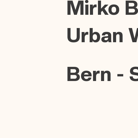
Mirko 
Urban 
Bern - S