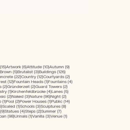
 Beiträge
15 Beiträge
6 Beiträge
10 Beiträge
9 Beiträge
(15)
Artwork
(6)
Attitude
(10)
Autumn
(9)
ge
1 Beitrag
5 Beiträge
3 Beiträge
126 Beiträge
Brown
(5)
Brutalist
(3)
Buildings
(126)
 Beiträge
22 Beiträge
12 Beiträge
2 Beiträge
ncrete
(22)
Country
(12)
Courtyards
(2)
e
eitrag
12 Beiträge
1 Beitrag
4 Beiträge
rest
(12)
Fountain Heads
(1)
Fountains
(4)
2 Beiträge
2 Beiträge
2 Beiträge
s
(2)
Gründerzeit
(2)
Guard Towers
(2)
eiträge
1 Beitrag
4 Beiträge
5 Beiträge
stry
(1)
Kirchenfeldbrücke
(4)
Lanes
(5)
 Beiträge
2 Beiträge
3 Beiträge
96 Beiträge
2 Beiträge
sic
(2)
Naked
(3)
Nature
(96)
Night
(2)
ge
1 Beitrag
2 Beiträge
1 Beitrag
14 Beiträge
o
(1)
Pool
(2)
Power Houses
(1)
Public
(14)
5 Beiträge
1 Beitrag
3 Beiträge
8 Beiträge
5)
Scaled
(1)
Schools
(3)
Sculptures
(8)
äge
9 Beiträge
4 Beiträge
2 Beiträge
7 Beiträge
(9)
Statues
(4)
Steps
(2)
Summer
(7)
ge
Beitrag
98 Beiträge
1 Beitrag
3 Beiträge
1 Beitrag
ban
(98)
Urinals
(1)
Vanilla
(3)
Venue
(1)
Beiträge