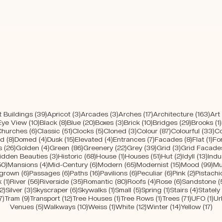
e
39 Beiträge
3 Beiträge
3 Beiträge
17 Beiträge
163
 Buildings
(39)
Apricot
(3)
Arcades
(3)
Arches
(17)
Architecture
(163)
Art
räge
10 Beiträge
8 Beiträge
20 Beiträge
3 Beiträge
10 Beiträge
29 Beiträ
 Eye View
(10)
Black
(8)
Blue
(20)
Boxes
(3)
Brick
(10)
Bridges
(29)
Brooks
(1)
 Beiträge
6 Beiträge
51 Beiträge
5 Beiträge
3 Beiträge
87 Beiträge
33
Churches
(6)
Classic
(51)
Clocks
(5)
Cloned
(3)
Colour
(87)
Colourful
(33)
Co
träge
8 Beiträge
4 Beiträge
15 Beiträge
4 Beiträge
7 Beiträge
8 Beiträg
1 B
ed
(8)
Domed
(4)
Dusk
(15)
Elevated
(4)
Entrances
(7)
Facades
(8)
Flat
(1)
Fo
iträge
26 Beiträge
4 Beiträge
86 Beiträge
22 Beiträge
39 Beiträge
3 Beiträge
s
(26)
Golden
(4)
Green
(86)
Greenery
(22)
Grey
(39)
Grid
(3)
Grid Facade
 Beiträge
3 Beiträge
68 Beiträge
1 Beitrag
51 Beiträge
2 Beiträge
13 B
idden Beauties
(3)
Historic
(68)
House
(1)
Houses
(51)
Hut
(2)
Idyll
(13)
Indu
räge
50 Beiträge
4 Beiträge
6 Beiträge
65 Beiträge
15 Beiträge
99
50)
Mansions
(4)
Mid-Century
(6)
Modern
(65)
Modernist
(15)
Mood
(99)
Mu
iträge
6 Beiträge
6 Beiträge
16 Beiträge
6 Beiträge
6 Beiträge
2 Beiträ
grown
(6)
Passages
(6)
Paths
(16)
Pavilions
(6)
Peculiar
(6)
Pink
(2)
Pistachi
ge
1 Beitrag
56 Beiträge
35 Beiträge
80 Beiträge
4 Beiträge
6 Beiträge
k
(1)
River
(56)
Riverside
(35)
Romantic
(80)
Roofs
(4)
Rose
(6)
Sandstone
(
e
2 Beiträge
3 Beiträge
6 Beiträge
1 Beitrag
5 Beiträge
1 Beitrag
4 Beitr
2)
Silver
(3)
Skyscraper
(6)
Skywalks
(1)
Small
(5)
Spring
(1)
Stairs
(4)
Stately
ge
7 Beiträge
9 Beiträge
12 Beiträge
1 Beitrag
1 Beitrag
71 Beiträ
1 
7)
Tram
(9)
Transport
(12)
Tree Houses
(1)
Tree Rows
(1)
Trees
(71)
UFO
(1)
Ur
5 Beiträge
10 Beiträge
1 Beitrag
12 Beiträge
14 Beiträge
17 
Venues
(5)
Walkways
(10)
Weiss
(1)
White
(12)
Winter
(14)
Yellow
(17)