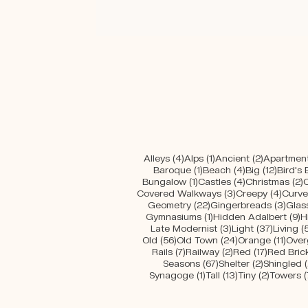
4 Beiträge
1 Beitrag
2 Beiträg
Alleys
(4)
Alps
(1)
Ancient
(2)
Apartment
1 Beitrag
4 Beiträge
12 Beit
Baroque
(1)
Beach
(4)
Big
(12)
Bird's
1 Beitrag
4 Beiträge
2
Bungalow
(1)
Castles
(4)
Christmas
(2)
3 Beiträge
4 Bei
Covered Walkways
(3)
Creepy
(4)
Curv
22 Beiträge
3 Be
Geometry
(22)
Gingerbreads
(3)
Glas
1 Beitrag
9
Gymnasiums
(1)
Hidden Adalbert
(9)
H
3 Beiträge
37 Beit
Late Modernist
(3)
Light
(37)
Living
(
56 Beiträge
24 Beiträge
11 Be
Old
(56)
Old Town
(24)
Orange
(11)
Over
7 Beiträge
2 Beiträge
17 Beiträ
Rails
(7)
Railway
(2)
Red
(17)
Red Bric
67 Beiträge
2 Beiträg
Seasons
(67)
Shelter
(2)
Shingled
(
1 Beitrag
13 Beiträge
2 Beiträ
Synagoge
(1)
Tall
(13)
Tiny
(2)
Towers
(