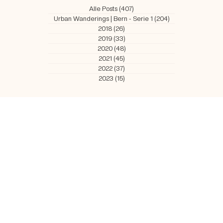
Alle Posts
(407)
407 Beiträge
Urban Wanderings | Bern - Serie 1
(204)
204 Beiträge
2018
(26)
26 Beiträge
2019
(33)
33 Beiträge
2020
(48)
48 Beiträge
2021
(45)
45 Beiträge
2022
(37)
37 Beiträge
2023
(15)
15 Beiträge