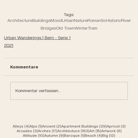
Tags:
Architecture
Buildings
Mood
Urban
Nature
Romantic
Historic
River
Bridges
Old Town
Winter
Tram
Urban Wanderings | Bern - Serie 1
2021
Kommentare
Kommentar verfassen...
4 Beiträge
1 Beitrag
2 Beiträge
39 Beiträge
3 Beit
Alleys
(4)
Alps
(1)
Ancient
(2)
Apartment Buildings
(39)
Apricot
(3)
3 Beiträge
17 Beiträge
163 Beiträge
15 Beiträge
6 Beiträ
Arcades
(3)
Arches
(17)
Architecture
(163)
Art
(15)
Artwork
(6)
10 Beiträge
9 Beiträge
1 Beitrag
4 Beiträge
12 Beiträge
Attitude
(10)
Autumn
(9)
Baroque
(1)
Beach
(4)
Big
(12)