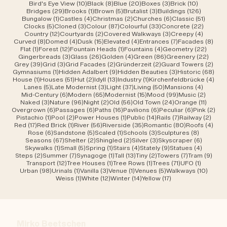
10 Beiträge
8 Beiträge
20 Beiträge
3 Beiträge
10 Beiträ
Bird's Eye View
(10)
Black
(8)
Blue
(20)
Boxes
(3)
Brick
(10)
29 Beiträge
1 Beitrag
5 Beiträge
3 Beiträge
126 Beit
Bridges
(29)
Brooks
(1)
Brown
(5)
Brutalist
(3)
Buildings
(126)
1 Beitrag
4 Beiträge
2 Beiträge
6 Beiträge
51 Beit
Bungalow
(1)
Castles
(4)
Christmas
(2)
Churches
(6)
Classic
(51)
5 Beiträge
3 Beiträge
87 Beiträge
33 Beiträge
22 Beit
Clocks
(5)
Cloned
(3)
Colour
(87)
Colourful
(33)
Concrete
(22)
12 Beiträge
2 Beiträge
3 Beiträge
4 Beitr
Country
(12)
Courtyards
(2)
Covered Walkways
(3)
Creepy
(4)
8 Beiträge
4 Beiträge
15 Beiträge
4 Beiträge
7 Beiträge
8 Be
Curved
(8)
Domed
(4)
Dusk
(15)
Elevated
(4)
Entrances
(7)
Facades
(8)
1 Beitrag
12 Beiträge
1 Beitrag
4 Beiträge
22 Bei
Flat
(1)
Forest
(12)
Fountain Heads
(1)
Fountains
(4)
Geometry
(22)
3 Beiträge
26 Beiträge
4 Beiträge
86 Beiträge
22 Be
Gingerbreads
(3)
Glass
(26)
Golden
(4)
Green
(86)
Greenery
(22)
39 Beiträge
3 Beiträge
2 Beiträge
2 Beiträge
2 Be
Grey
(39)
Grid
(3)
Grid Facades
(2)
Gründerzeit
(2)
Guard Towers
(2)
1 Beitrag
9 Beiträge
3 Beiträge
68 B
Gymnasiums
(1)
Hidden Adalbert
(9)
Hidden Beauties
(3)
Historic
(68)
1 Beitrag
51 Beiträge
2 Beiträge
13 Beiträge
1 Beitrag
4 Be
House
(1)
Houses
(51)
Hut
(2)
Idyll
(13)
Industry
(1)
Kirchenfeldbrücke
(4)
5 Beiträge
3 Beiträge
37 Beiträge
50 Beiträge
4 Beitr
Lanes
(5)
Late Modernist
(3)
Light
(37)
Living
(50)
Mansions
(4)
6 Beiträge
65 Beiträge
15 Beiträge
99 Beiträge
2 Beit
Mid-Century
(6)
Modern
(65)
Modernist
(15)
Mood
(99)
Music
(2)
3 Beiträge
96 Beiträge
2 Beiträge
56 Beiträge
24 Beiträge
11 Beit
Naked
(3)
Nature
(96)
Night
(2)
Old
(56)
Old Town
(24)
Orange
(11)
6 Beiträge
6 Beiträge
16 Beiträge
6 Beiträge
6 Beiträge
2 B
Overgrown
(6)
Passages
(6)
Paths
(16)
Pavilions
(6)
Peculiar
(6)
Pink
(2)
1 Beitrag
2 Beiträge
1 Beitrag
14 Beiträge
7 Beiträge
2 Bei
Pistachio
(1)
Pool
(2)
Power Houses
(1)
Public
(14)
Rails
(7)
Railway
(2)
17 Beiträge
1 Beitrag
56 Beiträge
35 Beiträge
80 Beiträge
4 Be
Red
(17)
Red Brick
(1)
River
(56)
Riverside
(35)
Romantic
(80)
Roofs
(4)
6 Beiträge
5 Beiträge
1 Beitrag
3 Beiträge
8 Beiträ
Rose
(6)
Sandstone
(5)
Scaled
(1)
Schools
(3)
Sculptures
(8)
67 Beiträge
2 Beiträge
2 Beiträge
3 Beiträge
6 Beiträ
Seasons
(67)
Shelter
(2)
Shingled
(2)
Silver
(3)
Skyscraper
(6)
1 Beitrag
5 Beiträge
1 Beitrag
4 Beiträge
9 Beiträge
4 Beitr
Skywalks
(1)
Small
(5)
Spring
(1)
Stairs
(4)
Stately
(9)
Statues
(4)
2 Beiträge
7 Beiträge
1 Beitrag
13 Beiträge
2 Beiträge
7 Beiträge
9 Be
Steps
(2)
Summer
(7)
Synagoge
(1)
Tall
(13)
Tiny
(2)
Towers
(7)
Tram
(9)
12 Beiträge
1 Beitrag
1 Beitrag
71 Beiträge
1 Beitrag
Transport
(12)
Tree Houses
(1)
Tree Rows
(1)
Trees
(71)
UFO
(1)
98 Beiträge
1 Beitrag
3 Beiträge
1 Beitrag
5 Beiträge
10 Bei
Urban
(98)
Urinals
(1)
Vanilla
(3)
Venue
(1)
Venues
(5)
Walkways
(10)
1 Beitrag
12 Beiträge
14 Beiträge
17 Beiträge
Weiss
(1)
White
(12)
Winter
(14)
Yellow
(17)
Mirko Beetschen