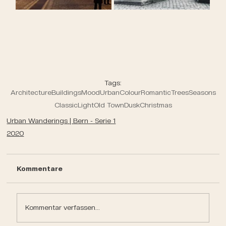
Tags:
Architecture
Buildings
Mood
Urban
Colour
Romantic
Trees
Seasons
Classic
Light
Old Town
Dusk
Christmas
Urban Wanderings | Bern - Serie 1
2020
Kommentare
Kommentar verfassen...