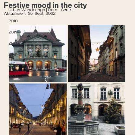
Festive mood in the city
Urban Wanderings | Bern - Serie 1
Aktualisiert:
25. Sept. 2022
2018
2019
2020
2021
2022
2023