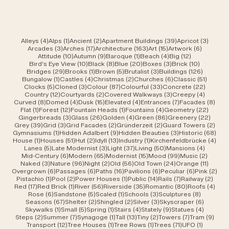
4 Beiträge
1 Beitrag
2 Beiträge
39 Beiträge
3 Beit
Alleys
(4)
Alps
(1)
Ancient
(2)
Apartment Buildings
(39)
Apricot
(3)
3 Beiträge
17 Beiträge
163 Beiträge
15 Beiträge
6 Beiträ
Arcades
(3)
Arches
(17)
Architecture
(163)
Art
(15)
Artwork
(6)
10 Beiträge
9 Beiträge
1 Beitrag
4 Beiträge
12 Beiträge
Attitude
(10)
Autumn
(9)
Baroque
(1)
Beach
(4)
Big
(12)
10 Beiträge
8 Beiträge
20 Beiträge
3 Beiträge
10 Beiträ
Bird's Eye View
(10)
Black
(8)
Blue
(20)
Boxes
(3)
Brick
(10)
29 Beiträge
1 Beitrag
5 Beiträge
3 Beiträge
126 Beit
Bridges
(29)
Brooks
(1)
Brown
(5)
Brutalist
(3)
Buildings
(126)
1 Beitrag
4 Beiträge
2 Beiträge
6 Beiträge
51 Beit
Bungalow
(1)
Castles
(4)
Christmas
(2)
Churches
(6)
Classic
(51)
5 Beiträge
3 Beiträge
87 Beiträge
33 Beiträge
22 Beit
Clocks
(5)
Cloned
(3)
Colour
(87)
Colourful
(33)
Concrete
(22)
12 Beiträge
2 Beiträge
3 Beiträge
4 Beitr
Country
(12)
Courtyards
(2)
Covered Walkways
(3)
Creepy
(4)
8 Beiträge
4 Beiträge
15 Beiträge
4 Beiträge
7 Beiträge
8 Be
Curved
(8)
Domed
(4)
Dusk
(15)
Elevated
(4)
Entrances
(7)
Facades
(8)
1 Beitrag
12 Beiträge
1 Beitrag
4 Beiträge
22 Bei
Flat
(1)
Forest
(12)
Fountain Heads
(1)
Fountains
(4)
Geometry
(22)
3 Beiträge
26 Beiträge
4 Beiträge
86 Beiträge
22 Be
Gingerbreads
(3)
Glass
(26)
Golden
(4)
Green
(86)
Greenery
(22)
39 Beiträge
3 Beiträge
2 Beiträge
2 Beiträge
2 Be
Grey
(39)
Grid
(3)
Grid Facades
(2)
Gründerzeit
(2)
Guard Towers
(2)
1 Beitrag
9 Beiträge
3 Beiträge
68 B
Gymnasiums
(1)
Hidden Adalbert
(9)
Hidden Beauties
(3)
Historic
(68)
1 Beitrag
51 Beiträge
2 Beiträge
13 Beiträge
1 Beitrag
4 Be
House
(1)
Houses
(51)
Hut
(2)
Idyll
(13)
Industry
(1)
Kirchenfeldbrücke
(4)
5 Beiträge
3 Beiträge
37 Beiträge
50 Beiträge
4 Beitr
Lanes
(5)
Late Modernist
(3)
Light
(37)
Living
(50)
Mansions
(4)
6 Beiträge
65 Beiträge
15 Beiträge
99 Beiträge
2 Beit
Mid-Century
(6)
Modern
(65)
Modernist
(15)
Mood
(99)
Music
(2)
3 Beiträge
96 Beiträge
2 Beiträge
56 Beiträge
24 Beiträge
11 Beit
Naked
(3)
Nature
(96)
Night
(2)
Old
(56)
Old Town
(24)
Orange
(11)
6 Beiträge
6 Beiträge
16 Beiträge
6 Beiträge
6 Beiträge
2 B
Overgrown
(6)
Passages
(6)
Paths
(16)
Pavilions
(6)
Peculiar
(6)
Pink
(2)
1 Beitrag
2 Beiträge
1 Beitrag
14 Beiträge
7 Beiträge
2 Bei
Pistachio
(1)
Pool
(2)
Power Houses
(1)
Public
(14)
Rails
(7)
Railway
(2)
17 Beiträge
1 Beitrag
56 Beiträge
35 Beiträge
80 Beiträge
4 Be
Red
(17)
Red Brick
(1)
River
(56)
Riverside
(35)
Romantic
(80)
Roofs
(4)
6 Beiträge
5 Beiträge
1 Beitrag
3 Beiträge
8 Beiträ
Rose
(6)
Sandstone
(5)
Scaled
(1)
Schools
(3)
Sculptures
(8)
67 Beiträge
2 Beiträge
2 Beiträge
3 Beiträge
6 Beiträ
Seasons
(67)
Shelter
(2)
Shingled
(2)
Silver
(3)
Skyscraper
(6)
1 Beitrag
5 Beiträge
1 Beitrag
4 Beiträge
9 Beiträge
4 Beitr
Skywalks
(1)
Small
(5)
Spring
(1)
Stairs
(4)
Stately
(9)
Statues
(4)
2 Beiträge
7 Beiträge
1 Beitrag
13 Beiträge
2 Beiträge
7 Beiträge
9 Be
Steps
(2)
Summer
(7)
Synagoge
(1)
Tall
(13)
Tiny
(2)
Towers
(7)
Tram
(9)
12 Beiträge
1 Beitrag
1 Beitrag
71 Beiträge
1 Beitrag
Transport
(12)
Tree Houses
(1)
Tree Rows
(1)
Trees
(71)
UFO
(1)