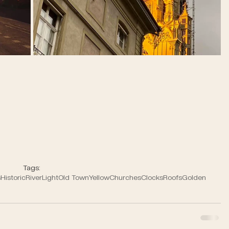
Tags:
s
Historic
River
Light
Old Town
Yellow
Churches
Clocks
Roofs
Golden