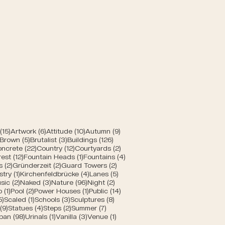
 Bern
 Beiträge
15 Beiträge
6 Beiträge
10 Beiträge
9 Beiträge
(15)
Artwork
(6)
Attitude
(10)
Autumn
(9)
ge
1 Beitrag
5 Beiträge
3 Beiträge
126 Beiträge
Brown
(5)
Brutalist
(3)
Buildings
(126)
 Beiträge
22 Beiträge
12 Beiträge
2 Beiträge
ncrete
(22)
Country
(12)
Courtyards
(2)
e
eitrag
12 Beiträge
1 Beitrag
4 Beiträge
rest
(12)
Fountain Heads
(1)
Fountains
(4)
2 Beiträge
2 Beiträge
2 Beiträge
s
(2)
Gründerzeit
(2)
Guard Towers
(2)
eiträge
1 Beitrag
4 Beiträge
5 Beiträge
stry
(1)
Kirchenfeldbrücke
(4)
Lanes
(5)
 Beiträge
2 Beiträge
3 Beiträge
96 Beiträge
2 Beiträge
sic
(2)
Naked
(3)
Nature
(96)
Night
(2)
ge
1 Beitrag
2 Beiträge
1 Beitrag
14 Beiträge
o
(1)
Pool
(2)
Power Houses
(1)
Public
(14)
5 Beiträge
1 Beitrag
3 Beiträge
8 Beiträge
5)
Scaled
(1)
Schools
(3)
Sculptures
(8)
äge
9 Beiträge
4 Beiträge
2 Beiträge
7 Beiträge
(9)
Statues
(4)
Steps
(2)
Summer
(7)
ge
Beitrag
98 Beiträge
1 Beitrag
3 Beiträge
1 Beitrag
ban
(98)
Urinals
(1)
Vanilla
(3)
Venue
(1)
Beiträge