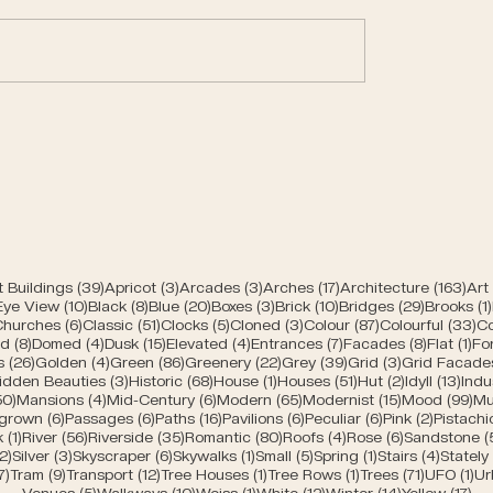
trances of Bern
Modern churches of
e
39 Beiträge
3 Beiträge
3 Beiträge
17 Beiträge
163
 Buildings
(39)
Apricot
(3)
Arcades
(3)
Arches
(17)
Architecture
(163)
Art
räge
10 Beiträge
8 Beiträge
20 Beiträge
3 Beiträge
10 Beiträge
29 Beiträ
 Eye View
(10)
Black
(8)
Blue
(20)
Boxes
(3)
Brick
(10)
Bridges
(29)
Brooks
(1)
 Beiträge
6 Beiträge
51 Beiträge
5 Beiträge
3 Beiträge
87 Beiträge
33
Churches
(6)
Classic
(51)
Clocks
(5)
Cloned
(3)
Colour
(87)
Colourful
(33)
Co
träge
8 Beiträge
4 Beiträge
15 Beiträge
4 Beiträge
7 Beiträge
8 Beiträg
1 B
ed
(8)
Domed
(4)
Dusk
(15)
Elevated
(4)
Entrances
(7)
Facades
(8)
Flat
(1)
Fo
iträge
26 Beiträge
4 Beiträge
86 Beiträge
22 Beiträge
39 Beiträge
3 Beiträge
s
(26)
Golden
(4)
Green
(86)
Greenery
(22)
Grey
(39)
Grid
(3)
Grid Facade
 Beiträge
3 Beiträge
68 Beiträge
1 Beitrag
51 Beiträge
2 Beiträge
13 B
idden Beauties
(3)
Historic
(68)
House
(1)
Houses
(51)
Hut
(2)
Idyll
(13)
Indu
räge
50 Beiträge
4 Beiträge
6 Beiträge
65 Beiträge
15 Beiträge
99
50)
Mansions
(4)
Mid-Century
(6)
Modern
(65)
Modernist
(15)
Mood
(99)
Mu
iträge
6 Beiträge
6 Beiträge
16 Beiträge
6 Beiträge
6 Beiträge
2 Beiträ
grown
(6)
Passages
(6)
Paths
(16)
Pavilions
(6)
Peculiar
(6)
Pink
(2)
Pistachi
ge
1 Beitrag
56 Beiträge
35 Beiträge
80 Beiträge
4 Beiträge
6 Beiträge
k
(1)
River
(56)
Riverside
(35)
Romantic
(80)
Roofs
(4)
Rose
(6)
Sandstone
(
e
2 Beiträge
3 Beiträge
6 Beiträge
1 Beitrag
5 Beiträge
1 Beitrag
4 Beitr
2)
Silver
(3)
Skyscraper
(6)
Skywalks
(1)
Small
(5)
Spring
(1)
Stairs
(4)
Stately
ge
7 Beiträge
9 Beiträge
12 Beiträge
1 Beitrag
1 Beitrag
71 Beiträ
1 
7)
Tram
(9)
Transport
(12)
Tree Houses
(1)
Tree Rows
(1)
Trees
(71)
UFO
(1)
Ur
5 Beiträge
10 Beiträge
1 Beitrag
12 Beiträge
14 Beiträge
17 
Venues
(5)
Walkways
(10)
Weiss
(1)
White
(12)
Winter
(14)
Yellow
(17)