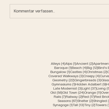
Kommentar verfassen...
Car en
Miniature buildings of
Bern
4 Beiträge
1 Beitrag
2 Beiträg
Alleys
(4)
Alps
(1)
Ancient
(2)
Apartment
1 Beitrag
4 Beiträge
12 Beit
Baroque
(1)
Beach
(4)
Big
(12)
Bird's
1 Beitrag
4 Beiträge
2
Bungalow
(1)
Castles
(4)
Christmas
(2)
3 Beiträge
4 Bei
Covered Walkways
(3)
Creepy
(4)
Curv
22 Beiträge
3 Be
Geometry
(22)
Gingerbreads
(3)
Glas
1 Beitrag
9
Gymnasiums
(1)
Hidden Adalbert
(9)
H
3 Beiträge
37 Beit
Late Modernist
(3)
Light
(37)
Living
(
56 Beiträge
24 Beiträge
11 Be
Old
(56)
Old Town
(24)
Orange
(11)
Over
7 Beiträge
2 Beiträge
17 Beiträ
Rails
(7)
Railway
(2)
Red
(17)
Red Bric
67 Beiträge
2 Beiträg
Seasons
(67)
Shelter
(2)
Shingled
(
1 Beitrag
13 Beiträge
2 Beiträ
Synagoge
(1)
Tall
(13)
Tiny
(2)
Towers
(