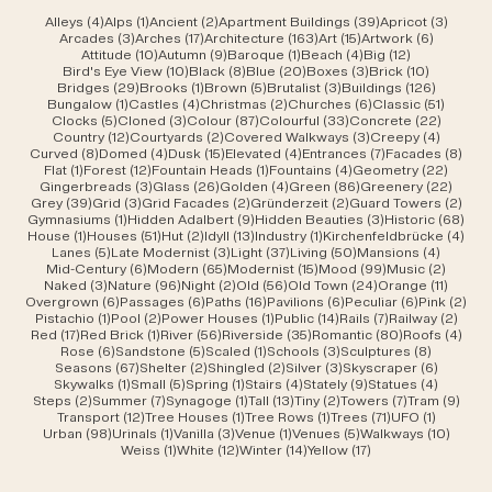
4 Beiträge
1 Beitrag
2 Beiträge
39 Beiträge
3 Beit
Alleys
(4)
Alps
(1)
Ancient
(2)
Apartment Buildings
(39)
Apricot
(3)
3 Beiträge
17 Beiträge
163 Beiträge
15 Beiträge
6 Beiträ
Arcades
(3)
Arches
(17)
Architecture
(163)
Art
(15)
Artwork
(6)
10 Beiträge
9 Beiträge
1 Beitrag
4 Beiträge
12 Beiträge
Attitude
(10)
Autumn
(9)
Baroque
(1)
Beach
(4)
Big
(12)
10 Beiträge
8 Beiträge
20 Beiträge
3 Beiträge
10 Beiträ
Bird's Eye View
(10)
Black
(8)
Blue
(20)
Boxes
(3)
Brick
(10)
29 Beiträge
1 Beitrag
5 Beiträge
3 Beiträge
126 Beit
Bridges
(29)
Brooks
(1)
Brown
(5)
Brutalist
(3)
Buildings
(126)
1 Beitrag
4 Beiträge
2 Beiträge
6 Beiträge
51 Beit
Bungalow
(1)
Castles
(4)
Christmas
(2)
Churches
(6)
Classic
(51)
5 Beiträge
3 Beiträge
87 Beiträge
33 Beiträge
22 Beit
Clocks
(5)
Cloned
(3)
Colour
(87)
Colourful
(33)
Concrete
(22)
12 Beiträge
2 Beiträge
3 Beiträge
4 Beitr
Country
(12)
Courtyards
(2)
Covered Walkways
(3)
Creepy
(4)
8 Beiträge
4 Beiträge
15 Beiträge
4 Beiträge
7 Beiträge
8 Be
Curved
(8)
Domed
(4)
Dusk
(15)
Elevated
(4)
Entrances
(7)
Facades
(8)
1 Beitrag
12 Beiträge
1 Beitrag
4 Beiträge
22 Bei
Flat
(1)
Forest
(12)
Fountain Heads
(1)
Fountains
(4)
Geometry
(22)
3 Beiträge
26 Beiträge
4 Beiträge
86 Beiträge
22 Be
Gingerbreads
(3)
Glass
(26)
Golden
(4)
Green
(86)
Greenery
(22)
39 Beiträge
3 Beiträge
2 Beiträge
2 Beiträge
2 Be
Grey
(39)
Grid
(3)
Grid Facades
(2)
Gründerzeit
(2)
Guard Towers
(2)
1 Beitrag
9 Beiträge
3 Beiträge
68 B
Gymnasiums
(1)
Hidden Adalbert
(9)
Hidden Beauties
(3)
Historic
(68)
1 Beitrag
51 Beiträge
2 Beiträge
13 Beiträge
1 Beitrag
4 Be
House
(1)
Houses
(51)
Hut
(2)
Idyll
(13)
Industry
(1)
Kirchenfeldbrücke
(4)
5 Beiträge
3 Beiträge
37 Beiträge
50 Beiträge
4 Beitr
Lanes
(5)
Late Modernist
(3)
Light
(37)
Living
(50)
Mansions
(4)
6 Beiträge
65 Beiträge
15 Beiträge
99 Beiträge
2 Beit
Mid-Century
(6)
Modern
(65)
Modernist
(15)
Mood
(99)
Music
(2)
3 Beiträge
96 Beiträge
2 Beiträge
56 Beiträge
24 Beiträge
11 Beit
Naked
(3)
Nature
(96)
Night
(2)
Old
(56)
Old Town
(24)
Orange
(11)
6 Beiträge
6 Beiträge
16 Beiträge
6 Beiträge
6 Beiträge
2 B
Overgrown
(6)
Passages
(6)
Paths
(16)
Pavilions
(6)
Peculiar
(6)
Pink
(2)
1 Beitrag
2 Beiträge
1 Beitrag
14 Beiträge
7 Beiträge
2 Bei
Pistachio
(1)
Pool
(2)
Power Houses
(1)
Public
(14)
Rails
(7)
Railway
(2)
17 Beiträge
1 Beitrag
56 Beiträge
35 Beiträge
80 Beiträge
4 Be
Red
(17)
Red Brick
(1)
River
(56)
Riverside
(35)
Romantic
(80)
Roofs
(4)
6 Beiträge
5 Beiträge
1 Beitrag
3 Beiträge
8 Beiträ
Rose
(6)
Sandstone
(5)
Scaled
(1)
Schools
(3)
Sculptures
(8)
67 Beiträge
2 Beiträge
2 Beiträge
3 Beiträge
6 Beiträ
Seasons
(67)
Shelter
(2)
Shingled
(2)
Silver
(3)
Skyscraper
(6)
1 Beitrag
5 Beiträge
1 Beitrag
4 Beiträge
9 Beiträge
4 Beitr
Skywalks
(1)
Small
(5)
Spring
(1)
Stairs
(4)
Stately
(9)
Statues
(4)
2 Beiträge
7 Beiträge
1 Beitrag
13 Beiträge
2 Beiträge
7 Beiträge
9 Be
Steps
(2)
Summer
(7)
Synagoge
(1)
Tall
(13)
Tiny
(2)
Towers
(7)
Tram
(9)
12 Beiträge
1 Beitrag
1 Beitrag
71 Beiträge
1 Beitrag
Transport
(12)
Tree Houses
(1)
Tree Rows
(1)
Trees
(71)
UFO
(1)
98 Beiträge
1 Beitrag
3 Beiträge
1 Beitrag
5 Beiträge
10 Bei
Urban
(98)
Urinals
(1)
Vanilla
(3)
Venue
(1)
Venues
(5)
Walkways
(10)
1 Beitrag
12 Beiträge
14 Beiträge
17 Beiträge
Weiss
(1)
White
(12)
Winter
(14)
Yellow
(17)