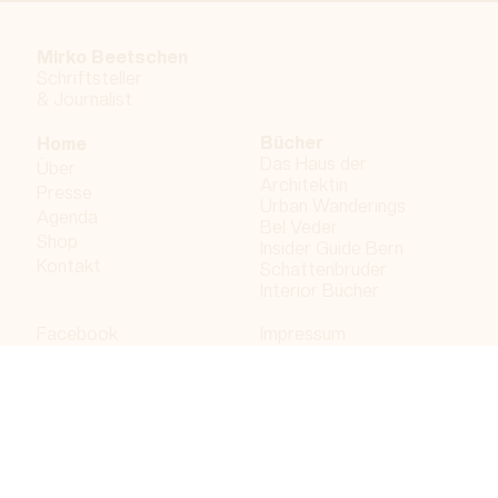
Mirko Beetschen
Schriftsteller
&
Journalist
Bücher
Home
Das Haus der
Über
Architektin
Presse
Urban Wanderings
Agenda
Bel Veder
Shop
Insider Guide Bern
Kontakt
Schattenbruder
Interior Bücher
Facebook
Impressum
Instagram
Datenschutzerklärung
LinkedIn
Bergdorf AG
© 2026 Bergdorf AG