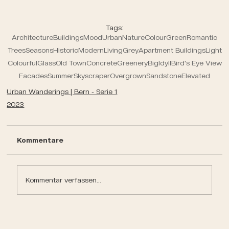
Tags:
Architecture
Buildings
Mood
Urban
Nature
Colour
Green
Romantic
Trees
Seasons
Historic
Modern
Living
Grey
Apartment Buildings
Light
Colourful
Glass
Old Town
Concrete
Greenery
Big
Idyll
Bird's Eye View
Facades
Summer
Skyscraper
Overgrown
Sandstone
Elevated
Urban Wanderings | Bern - Serie 1
2023
Kommentare
Kommentar verfassen...