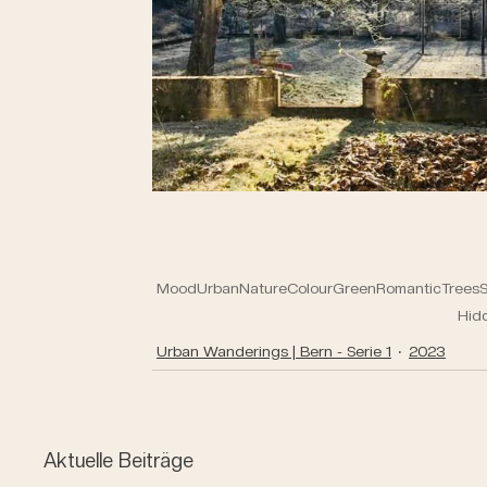
Mood
Urban
Nature
Colour
Green
Romantic
Trees
Hid
Urban Wanderings | Bern - Serie 1
2023
Aktuelle Beiträge