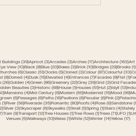
trances of Bern
Modern churches of
e
39 Beiträge
3 Beiträge
3 Beiträge
17 Beiträge
163
 Buildings
(39)
Apricot
(3)
Arcades
(3)
Arches
(17)
Architecture
(163)
Art
räge
10 Beiträge
8 Beiträge
20 Beiträge
3 Beiträge
10 Beiträge
29 Beiträ
 Eye View
(10)
Black
(8)
Blue
(20)
Boxes
(3)
Brick
(10)
Bridges
(29)
Brooks
(1)
 Beiträge
6 Beiträge
51 Beiträge
5 Beiträge
3 Beiträge
87 Beiträge
33
Churches
(6)
Classic
(51)
Clocks
(5)
Cloned
(3)
Colour
(87)
Colourful
(33)
Co
träge
8 Beiträge
4 Beiträge
15 Beiträge
4 Beiträge
7 Beiträge
8 Beiträg
1 B
ed
(8)
Domed
(4)
Dusk
(15)
Elevated
(4)
Entrances
(7)
Facades
(8)
Flat
(1)
Fo
iträge
26 Beiträge
4 Beiträge
86 Beiträge
22 Beiträge
39 Beiträge
3 Beiträge
s
(26)
Golden
(4)
Green
(86)
Greenery
(22)
Grey
(39)
Grid
(3)
Grid Facade
 Beiträge
3 Beiträge
68 Beiträge
1 Beitrag
51 Beiträge
2 Beiträge
13 B
idden Beauties
(3)
Historic
(68)
House
(1)
Houses
(51)
Hut
(2)
Idyll
(13)
Indu
räge
50 Beiträge
4 Beiträge
6 Beiträge
65 Beiträge
15 Beiträge
99
50)
Mansions
(4)
Mid-Century
(6)
Modern
(65)
Modernist
(15)
Mood
(99)
Mu
iträge
6 Beiträge
6 Beiträge
16 Beiträge
6 Beiträge
6 Beiträge
2 Beiträ
grown
(6)
Passages
(6)
Paths
(16)
Pavilions
(6)
Peculiar
(6)
Pink
(2)
Pistachi
ge
1 Beitrag
56 Beiträge
35 Beiträge
80 Beiträge
4 Beiträge
6 Beiträge
k
(1)
River
(56)
Riverside
(35)
Romantic
(80)
Roofs
(4)
Rose
(6)
Sandstone
(
e
2 Beiträge
3 Beiträge
6 Beiträge
1 Beitrag
5 Beiträge
1 Beitrag
4 Beitr
2)
Silver
(3)
Skyscraper
(6)
Skywalks
(1)
Small
(5)
Spring
(1)
Stairs
(4)
Stately
ge
7 Beiträge
9 Beiträge
12 Beiträge
1 Beitrag
1 Beitrag
71 Beiträ
1 
7)
Tram
(9)
Transport
(12)
Tree Houses
(1)
Tree Rows
(1)
Trees
(71)
UFO
(1)
Ur
5 Beiträge
10 Beiträge
1 Beitrag
12 Beiträge
14 Beiträge
17 
Venues
(5)
Walkways
(10)
Weiss
(1)
White
(12)
Winter
(14)
Yellow
(17)