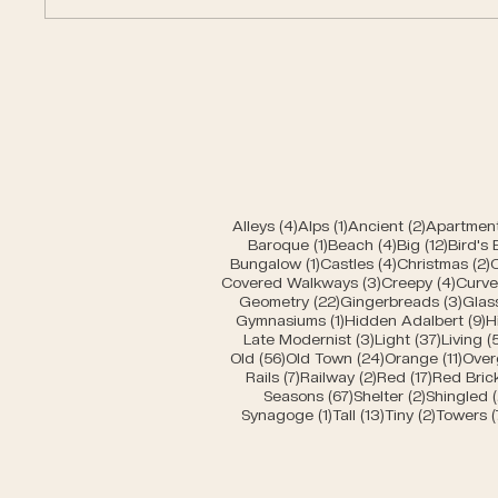
Car en
Miniature buildings of
Bern
4 Beiträge
1 Beitrag
2 Beiträg
Alleys
(4)
Alps
(1)
Ancient
(2)
Apartment
1 Beitrag
4 Beiträge
12 Beit
Baroque
(1)
Beach
(4)
Big
(12)
Bird's
1 Beitrag
4 Beiträge
2
Bungalow
(1)
Castles
(4)
Christmas
(2)
3 Beiträge
4 Bei
Covered Walkways
(3)
Creepy
(4)
Curv
22 Beiträge
3 Be
Geometry
(22)
Gingerbreads
(3)
Glas
1 Beitrag
9
Gymnasiums
(1)
Hidden Adalbert
(9)
H
3 Beiträge
37 Beit
Late Modernist
(3)
Light
(37)
Living
(
56 Beiträge
24 Beiträge
11 Be
Old
(56)
Old Town
(24)
Orange
(11)
Over
7 Beiträge
2 Beiträge
17 Beiträ
Rails
(7)
Railway
(2)
Red
(17)
Red Bric
67 Beiträge
2 Beiträg
Seasons
(67)
Shelter
(2)
Shingled
(
1 Beitrag
13 Beiträge
2 Beiträ
Synagoge
(1)
Tall
(13)
Tiny
(2)
Towers
(