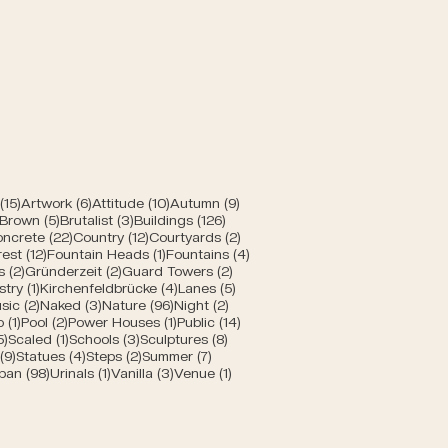
 Bern
 Beiträge
15 Beiträge
6 Beiträge
10 Beiträge
9 Beiträge
(15)
Artwork
(6)
Attitude
(10)
Autumn
(9)
ge
1 Beitrag
5 Beiträge
3 Beiträge
126 Beiträge
Brown
(5)
Brutalist
(3)
Buildings
(126)
 Beiträge
22 Beiträge
12 Beiträge
2 Beiträge
ncrete
(22)
Country
(12)
Courtyards
(2)
e
eitrag
12 Beiträge
1 Beitrag
4 Beiträge
rest
(12)
Fountain Heads
(1)
Fountains
(4)
2 Beiträge
2 Beiträge
2 Beiträge
s
(2)
Gründerzeit
(2)
Guard Towers
(2)
eiträge
1 Beitrag
4 Beiträge
5 Beiträge
stry
(1)
Kirchenfeldbrücke
(4)
Lanes
(5)
 Beiträge
2 Beiträge
3 Beiträge
96 Beiträge
2 Beiträge
sic
(2)
Naked
(3)
Nature
(96)
Night
(2)
ge
1 Beitrag
2 Beiträge
1 Beitrag
14 Beiträge
o
(1)
Pool
(2)
Power Houses
(1)
Public
(14)
5 Beiträge
1 Beitrag
3 Beiträge
8 Beiträge
5)
Scaled
(1)
Schools
(3)
Sculptures
(8)
äge
9 Beiträge
4 Beiträge
2 Beiträge
7 Beiträge
(9)
Statues
(4)
Steps
(2)
Summer
(7)
ge
Beitrag
98 Beiträge
1 Beitrag
3 Beiträge
1 Beitrag
ban
(98)
Urinals
(1)
Vanilla
(3)
Venue
(1)
Beiträge