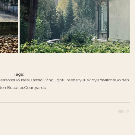
Tags:
Seasons
Houses
Classic
Living
Light
Greenery
Dusk
Idyll
Pavilions
Golden
den Beauties
Courtyards