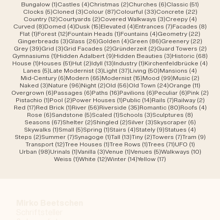
1 Beitrag
4 Beiträge
2 Beiträge
6 Beiträge
51 Beit
Bungalow
(1)
Castles
(4)
Christmas
(2)
Churches
(6)
Classic
(51)
5 Beiträge
3 Beiträge
87 Beiträge
33 Beiträge
22 Beit
Clocks
(5)
Cloned
(3)
Colour
(87)
Colourful
(33)
Concrete
(22)
12 Beiträge
2 Beiträge
3 Beiträge
4 Beitr
Country
(12)
Courtyards
(2)
Covered Walkways
(3)
Creepy
(4)
8 Beiträge
4 Beiträge
15 Beiträge
4 Beiträge
7 Beiträge
8 Be
Curved
(8)
Domed
(4)
Dusk
(15)
Elevated
(4)
Entrances
(7)
Facades
(8)
1 Beitrag
12 Beiträge
1 Beitrag
4 Beiträge
22 Bei
Flat
(1)
Forest
(12)
Fountain Heads
(1)
Fountains
(4)
Geometry
(22)
3 Beiträge
26 Beiträge
4 Beiträge
86 Beiträge
22 Be
Gingerbreads
(3)
Glass
(26)
Golden
(4)
Green
(86)
Greenery
(22)
39 Beiträge
3 Beiträge
2 Beiträge
2 Beiträge
2 Be
Grey
(39)
Grid
(3)
Grid Facades
(2)
Gründerzeit
(2)
Guard Towers
(2)
1 Beitrag
9 Beiträge
3 Beiträge
68 B
Gymnasiums
(1)
Hidden Adalbert
(9)
Hidden Beauties
(3)
Historic
(68)
1 Beitrag
51 Beiträge
2 Beiträge
13 Beiträge
1 Beitrag
4 Be
House
(1)
Houses
(51)
Hut
(2)
Idyll
(13)
Industry
(1)
Kirchenfeldbrücke
(4)
5 Beiträge
3 Beiträge
37 Beiträge
50 Beiträge
4 Beitr
Lanes
(5)
Late Modernist
(3)
Light
(37)
Living
(50)
Mansions
(4)
6 Beiträge
65 Beiträge
15 Beiträge
99 Beiträge
2 Beit
Mid-Century
(6)
Modern
(65)
Modernist
(15)
Mood
(99)
Music
(2)
3 Beiträge
96 Beiträge
2 Beiträge
56 Beiträge
24 Beiträge
11 Beit
Naked
(3)
Nature
(96)
Night
(2)
Old
(56)
Old Town
(24)
Orange
(11)
6 Beiträge
6 Beiträge
16 Beiträge
6 Beiträge
6 Beiträge
2 B
Overgrown
(6)
Passages
(6)
Paths
(16)
Pavilions
(6)
Peculiar
(6)
Pink
(2)
1 Beitrag
2 Beiträge
1 Beitrag
14 Beiträge
7 Beiträge
2 Bei
Pistachio
(1)
Pool
(2)
Power Houses
(1)
Public
(14)
Rails
(7)
Railway
(2)
17 Beiträge
1 Beitrag
56 Beiträge
35 Beiträge
80 Beiträge
4 Be
Red
(17)
Red Brick
(1)
River
(56)
Riverside
(35)
Romantic
(80)
Roofs
(4)
6 Beiträge
5 Beiträge
1 Beitrag
3 Beiträge
8 Beiträ
Rose
(6)
Sandstone
(5)
Scaled
(1)
Schools
(3)
Sculptures
(8)
67 Beiträge
2 Beiträge
2 Beiträge
3 Beiträge
6 Beiträ
Seasons
(67)
Shelter
(2)
Shingled
(2)
Silver
(3)
Skyscraper
(6)
1 Beitrag
5 Beiträge
1 Beitrag
4 Beiträge
9 Beiträge
4 Beitr
Skywalks
(1)
Small
(5)
Spring
(1)
Stairs
(4)
Stately
(9)
Statues
(4)
2 Beiträge
7 Beiträge
1 Beitrag
13 Beiträge
2 Beiträge
7 Beiträge
9 Be
Steps
(2)
Summer
(7)
Synagoge
(1)
Tall
(13)
Tiny
(2)
Towers
(7)
Tram
(9)
12 Beiträge
1 Beitrag
1 Beitrag
71 Beiträge
1 Beitrag
Transport
(12)
Tree Houses
(1)
Tree Rows
(1)
Trees
(71)
UFO
(1)
98 Beiträge
1 Beitrag
3 Beiträge
1 Beitrag
5 Beiträge
10 Bei
Urban
(98)
Urinals
(1)
Vanilla
(3)
Venue
(1)
Venues
(5)
Walkways
(10)
1 Beitrag
12 Beiträge
14 Beiträge
17 Beiträge
Weiss
(1)
White
(12)
Winter
(14)
Yellow
(17)
Mirko Beetschen
Schriftsteller