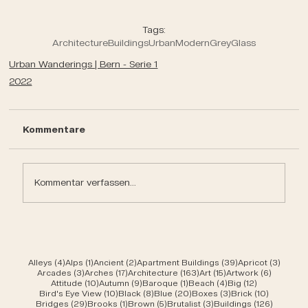
Tags:
Architecture
Buildings
Urban
Modern
Grey
Glass
Urban Wanderings | Bern - Serie 1
2022
Kommentare
Kommentar verfassen...
4 Beiträge
1 Beitrag
2 Beiträge
39 Beiträge
3 Beit
Alleys
(4)
Alps
(1)
Ancient
(2)
Apartment Buildings
(39)
Apricot
(3)
3 Beiträge
17 Beiträge
163 Beiträge
15 Beiträge
6 Beiträ
Arcades
(3)
Arches
(17)
Architecture
(163)
Art
(15)
Artwork
(6)
10 Beiträge
9 Beiträge
1 Beitrag
4 Beiträge
12 Beiträge
Attitude
(10)
Autumn
(9)
Baroque
(1)
Beach
(4)
Big
(12)
10 Beiträge
8 Beiträge
20 Beiträge
3 Beiträge
10 Beiträ
Bird's Eye View
(10)
Black
(8)
Blue
(20)
Boxes
(3)
Brick
(10)
29 Beiträge
1 Beitrag
5 Beiträge
3 Beiträge
126 Beit
Bridges
(29)
Brooks
(1)
Brown
(5)
Brutalist
(3)
Buildings
(126)