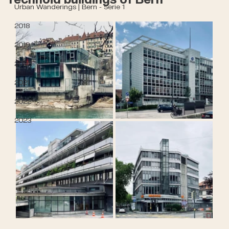
Urban Wanderings | Bern - Serie 1
2018
2019
2020
2021
2022
2023