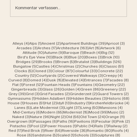
Kommentar verfassen...
4 Beiträge
1 Beitrag
2 Beiträge
39 Beiträge
3 Beit
Alleys
(4)
Alps
(1)
Ancient
(2)
Apartment Buildings
(39)
Apricot
(3)
3 Beiträge
17 Beiträge
163 Beiträge
15 Beiträge
6 Beiträ
Arcades
(3)
Arches
(17)
Architecture
(163)
Art
(15)
Artwork
(6)
10 Beiträge
9 Beiträge
1 Beitrag
4 Beiträge
12 Beiträge
Attitude
(10)
Autumn
(9)
Baroque
(1)
Beach
(4)
Big
(12)
10 Beiträge
8 Beiträge
20 Beiträge
3 Beiträge
10 Beiträ
Bird's Eye View
(10)
Black
(8)
Blue
(20)
Boxes
(3)
Brick
(10)
29 Beiträge
1 Beitrag
5 Beiträge
3 Beiträge
126 Beit
Bridges
(29)
Brooks
(1)
Brown
(5)
Brutalist
(3)
Buildings
(126)
1 Beitrag
4 Beiträge
2 Beiträge
6 Beiträge
51 Beit
Bungalow
(1)
Castles
(4)
Christmas
(2)
Churches
(6)
Classic
(51)
5 Beiträge
3 Beiträge
87 Beiträge
33 Beiträge
22 Beit
Clocks
(5)
Cloned
(3)
Colour
(87)
Colourful
(33)
Concrete
(22)
12 Beiträge
2 Beiträge
3 Beiträge
4 Beitr
Country
(12)
Courtyards
(2)
Covered Walkways
(3)
Creepy
(4)
8 Beiträge
4 Beiträge
15 Beiträge
4 Beiträge
7 Beiträge
8 Be
Curved
(8)
Domed
(4)
Dusk
(15)
Elevated
(4)
Entrances
(7)
Facades
(8)
1 Beitrag
12 Beiträge
1 Beitrag
4 Beiträge
22 Bei
Flat
(1)
Forest
(12)
Fountain Heads
(1)
Fountains
(4)
Geometry
(22)
3 Beiträge
26 Beiträge
4 Beiträge
86 Beiträge
22 Be
Gingerbreads
(3)
Glass
(26)
Golden
(4)
Green
(86)
Greenery
(22)
39 Beiträge
3 Beiträge
2 Beiträge
2 Beiträge
2 Be
Grey
(39)
Grid
(3)
Grid Facades
(2)
Gründerzeit
(2)
Guard Towers
(2)
1 Beitrag
9 Beiträge
3 Beiträge
68 B
Gymnasiums
(1)
Hidden Adalbert
(9)
Hidden Beauties
(3)
Historic
(68)
1 Beitrag
51 Beiträge
2 Beiträge
13 Beiträge
1 Beitrag
4 Be
House
(1)
Houses
(51)
Hut
(2)
Idyll
(13)
Industry
(1)
Kirchenfeldbrücke
(4)
5 Beiträge
3 Beiträge
37 Beiträge
50 Beiträge
4 Beitr
Lanes
(5)
Late Modernist
(3)
Light
(37)
Living
(50)
Mansions
(4)
6 Beiträge
65 Beiträge
15 Beiträge
99 Beiträge
2 Beit
Mid-Century
(6)
Modern
(65)
Modernist
(15)
Mood
(99)
Music
(2)
3 Beiträge
96 Beiträge
2 Beiträge
56 Beiträge
24 Beiträge
11 Beit
Naked
(3)
Nature
(96)
Night
(2)
Old
(56)
Old Town
(24)
Orange
(11)
6 Beiträge
6 Beiträge
16 Beiträge
6 Beiträge
6 Beiträge
2 B
Overgrown
(6)
Passages
(6)
Paths
(16)
Pavilions
(6)
Peculiar
(6)
Pink
(2)
1 Beitrag
2 Beiträge
1 Beitrag
14 Beiträge
7 Beiträge
2 Bei
Pistachio
(1)
Pool
(2)
Power Houses
(1)
Public
(14)
Rails
(7)
Railway
(2)
17 Beiträge
1 Beitrag
56 Beiträge
35 Beiträge
80 Beiträge
4 Be
Red
(17)
Red Brick
(1)
River
(56)
Riverside
(35)
Romantic
(80)
Roofs
(4)
6 Beiträge
5 Beiträge
1 Beitrag
3 Beiträge
8 Beiträ
Rose
(6)
Sandstone
(5)
Scaled
(1)
Schools
(3)
Sculptures
(8)