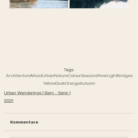
Tags:
Architecture
Mood
Urban
Nature
Colour
Seasons
River
Light
Bridges
Yellow
Dusk
Orange
Autumn
Urban Wanderings | Bern - Serie 1
2021
Kommentare