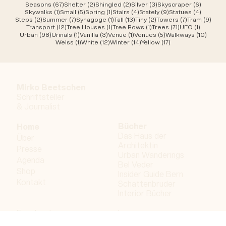
67 Beiträge
2 Beiträge
2 Beiträge
3 Beiträge
6 Beiträ
Seasons
(67)
Shelter
(2)
Shingled
(2)
Silver
(3)
Skyscraper
(6)
1 Beitrag
5 Beiträge
1 Beitrag
4 Beiträge
9 Beiträge
4 Beitr
Skywalks
(1)
Small
(5)
Spring
(1)
Stairs
(4)
Stately
(9)
Statues
(4)
2 Beiträge
7 Beiträge
1 Beitrag
13 Beiträge
2 Beiträge
7 Beiträge
9 Be
Steps
(2)
Summer
(7)
Synagoge
(1)
Tall
(13)
Tiny
(2)
Towers
(7)
Tram
(9)
12 Beiträge
1 Beitrag
1 Beitrag
71 Beiträge
1 Beitrag
Transport
(12)
Tree Houses
(1)
Tree Rows
(1)
Trees
(71)
UFO
(1)
98 Beiträge
1 Beitrag
3 Beiträge
1 Beitrag
5 Beiträge
10 Bei
Urban
(98)
Urinals
(1)
Vanilla
(3)
Venue
(1)
Venues
(5)
Walkways
(10)
1 Beitrag
12 Beiträge
14 Beiträge
17 Beiträge
Weiss
(1)
White
(12)
Winter
(14)
Yellow
(17)
Mirko Beetschen
Schriftsteller
&
Journalist
Bücher
Home
Das Haus der
Über
Architektin
Presse
Urban Wanderings
Agenda
Bel Veder
Shop
Insider Guide Bern
Kontakt
Schattenbruder
Interior Bücher
Facebook
Impressum
Instagram
Datenschutzerklärung