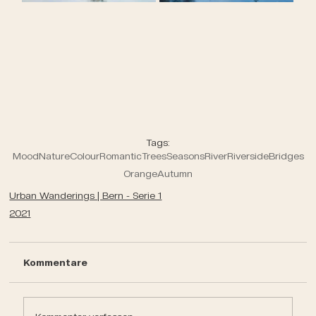
Tags:
Mood
Nature
Colour
Romantic
Trees
Seasons
River
Riverside
Bridges
Orange
Autumn
Urban Wanderings | Bern - Serie 1
2021
Kommentare