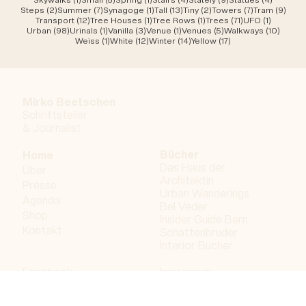
2 Beiträge
7 Beiträge
1 Beitrag
13 Beiträge
2 Beiträge
7 Beiträge
9 Be
Steps
(2)
Summer
(7)
Synagoge
(1)
Tall
(13)
Tiny
(2)
Towers
(7)
Tram
(9)
12 Beiträge
1 Beitrag
1 Beitrag
71 Beiträge
1 Beitrag
Transport
(12)
Tree Houses
(1)
Tree Rows
(1)
Trees
(71)
UFO
(1)
98 Beiträge
1 Beitrag
3 Beiträge
1 Beitrag
5 Beiträge
10 Bei
Urban
(98)
Urinals
(1)
Vanilla
(3)
Venue
(1)
Venues
(5)
Walkways
(10)
1 Beitrag
12 Beiträge
14 Beiträge
17 Beiträge
Weiss
(1)
White
(12)
Winter
(14)
Yellow
(17)
Mirko Beetschen
Schriftsteller
&
Journalist
Bücher
Home
Das Haus der
Über
Architektin
Presse
Urban Wanderings
Agenda
Bel Veder
Shop
Insider Guide Bern
Kontakt
Schattenbruder
Interior Bücher
Facebook
Impressum
Instagram
Datenschutzerklärung
LinkedIn