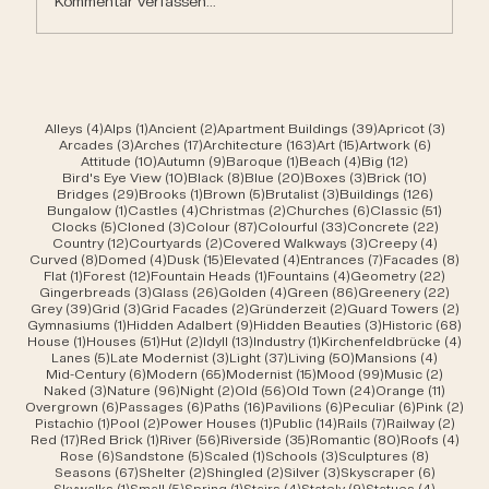
Kommentar verfassen...
4 Beiträge
1 Beitrag
2 Beiträge
39 Beiträge
3 Beit
Alleys
(4)
Alps
(1)
Ancient
(2)
Apartment Buildings
(39)
Apricot
(3)
3 Beiträge
17 Beiträge
163 Beiträge
15 Beiträge
6 Beiträ
Arcades
(3)
Arches
(17)
Architecture
(163)
Art
(15)
Artwork
(6)
10 Beiträge
9 Beiträge
1 Beitrag
4 Beiträge
12 Beiträge
Attitude
(10)
Autumn
(9)
Baroque
(1)
Beach
(4)
Big
(12)
10 Beiträge
8 Beiträge
20 Beiträge
3 Beiträge
10 Beiträ
Bird's Eye View
(10)
Black
(8)
Blue
(20)
Boxes
(3)
Brick
(10)
29 Beiträge
1 Beitrag
5 Beiträge
3 Beiträge
126 Beit
Bridges
(29)
Brooks
(1)
Brown
(5)
Brutalist
(3)
Buildings
(126)
1 Beitrag
4 Beiträge
2 Beiträge
6 Beiträge
51 Beit
Bungalow
(1)
Castles
(4)
Christmas
(2)
Churches
(6)
Classic
(51)
5 Beiträge
3 Beiträge
87 Beiträge
33 Beiträge
22 Beit
Clocks
(5)
Cloned
(3)
Colour
(87)
Colourful
(33)
Concrete
(22)
12 Beiträge
2 Beiträge
3 Beiträge
4 Beitr
Country
(12)
Courtyards
(2)
Covered Walkways
(3)
Creepy
(4)
8 Beiträge
4 Beiträge
15 Beiträge
4 Beiträge
7 Beiträge
8 Be
Curved
(8)
Domed
(4)
Dusk
(15)
Elevated
(4)
Entrances
(7)
Facades
(8)
1 Beitrag
12 Beiträge
1 Beitrag
4 Beiträge
22 Bei
Flat
(1)
Forest
(12)
Fountain Heads
(1)
Fountains
(4)
Geometry
(22)
3 Beiträge
26 Beiträge
4 Beiträge
86 Beiträge
22 Be
Gingerbreads
(3)
Glass
(26)
Golden
(4)
Green
(86)
Greenery
(22)
39 Beiträge
3 Beiträge
2 Beiträge
2 Beiträge
2 Be
Grey
(39)
Grid
(3)
Grid Facades
(2)
Gründerzeit
(2)
Guard Towers
(2)
1 Beitrag
9 Beiträge
3 Beiträge
68 B
Gymnasiums
(1)
Hidden Adalbert
(9)
Hidden Beauties
(3)
Historic
(68)
1 Beitrag
51 Beiträge
2 Beiträge
13 Beiträge
1 Beitrag
4 Be
House
(1)
Houses
(51)
Hut
(2)
Idyll
(13)
Industry
(1)
Kirchenfeldbrücke
(4)
5 Beiträge
3 Beiträge
37 Beiträge
50 Beiträge
4 Beitr
Lanes
(5)
Late Modernist
(3)
Light
(37)
Living
(50)
Mansions
(4)
6 Beiträge
65 Beiträge
15 Beiträge
99 Beiträge
2 Beit
Mid-Century
(6)
Modern
(65)
Modernist
(15)
Mood
(99)
Music
(2)
3 Beiträge
96 Beiträge
2 Beiträge
56 Beiträge
24 Beiträge
11 Beit
Naked
(3)
Nature
(96)
Night
(2)
Old
(56)
Old Town
(24)
Orange
(11)
6 Beiträge
6 Beiträge
16 Beiträge
6 Beiträge
6 Beiträge
2 B
Overgrown
(6)
Passages
(6)
Paths
(16)
Pavilions
(6)
Peculiar
(6)
Pink
(2)
1 Beitrag
2 Beiträge
1 Beitrag
14 Beiträge
7 Beiträge
2 Bei
Pistachio
(1)
Pool
(2)
Power Houses
(1)
Public
(14)
Rails
(7)
Railway
(2)
17 Beiträge
1 Beitrag
56 Beiträge
35 Beiträge
80 Beiträge
4 Be
Red
(17)
Red Brick
(1)
River
(56)
Riverside
(35)
Romantic
(80)
Roofs
(4)
6 Beiträge
5 Beiträge
1 Beitrag
3 Beiträge
8 Beiträ
Rose
(6)
Sandstone
(5)
Scaled
(1)
Schools
(3)
Sculptures
(8)
67 Beiträge
2 Beiträge
2 Beiträge
3 Beiträge
6 Beiträ
Seasons
(67)
Shelter
(2)
Shingled
(2)
Silver
(3)
Skyscraper
(6)
1 Beitrag
5 Beiträge
1 Beitrag
4 Beiträge
9 Beiträge
4 Beitr
Skywalks
(1)
Small
(5)
Spring
(1)
Stairs
(4)
Stately
(9)
Statues
(4)