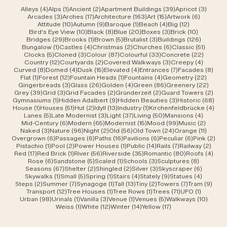
4 Beiträge
1 Beitrag
2 Beiträge
39 Beiträge
3 Beit
Alleys
(4)
Alps
(1)
Ancient
(2)
Apartment Buildings
(39)
Apricot
(3)
3 Beiträge
17 Beiträge
163 Beiträge
15 Beiträge
6 Beiträ
Arcades
(3)
Arches
(17)
Architecture
(163)
Art
(15)
Artwork
(6)
10 Beiträge
9 Beiträge
1 Beitrag
4 Beiträge
12 Beiträge
Attitude
(10)
Autumn
(9)
Baroque
(1)
Beach
(4)
Big
(12)
10 Beiträge
8 Beiträge
20 Beiträge
3 Beiträge
10 Beiträ
Bird's Eye View
(10)
Black
(8)
Blue
(20)
Boxes
(3)
Brick
(10)
29 Beiträge
1 Beitrag
5 Beiträge
3 Beiträge
126 Beit
Bridges
(29)
Brooks
(1)
Brown
(5)
Brutalist
(3)
Buildings
(126)
1 Beitrag
4 Beiträge
2 Beiträge
6 Beiträge
51 Beit
Bungalow
(1)
Castles
(4)
Christmas
(2)
Churches
(6)
Classic
(51)
5 Beiträge
3 Beiträge
87 Beiträge
33 Beiträge
22 Beit
Clocks
(5)
Cloned
(3)
Colour
(87)
Colourful
(33)
Concrete
(22)
12 Beiträge
2 Beiträge
3 Beiträge
4 Beitr
Country
(12)
Courtyards
(2)
Covered Walkways
(3)
Creepy
(4)
8 Beiträge
4 Beiträge
15 Beiträge
4 Beiträge
7 Beiträge
8 Be
Curved
(8)
Domed
(4)
Dusk
(15)
Elevated
(4)
Entrances
(7)
Facades
(8)
1 Beitrag
12 Beiträge
1 Beitrag
4 Beiträge
22 Bei
Flat
(1)
Forest
(12)
Fountain Heads
(1)
Fountains
(4)
Geometry
(22)
3 Beiträge
26 Beiträge
4 Beiträge
86 Beiträge
22 Be
Gingerbreads
(3)
Glass
(26)
Golden
(4)
Green
(86)
Greenery
(22)
39 Beiträge
3 Beiträge
2 Beiträge
2 Beiträge
2 Be
Grey
(39)
Grid
(3)
Grid Facades
(2)
Gründerzeit
(2)
Guard Towers
(2)
1 Beitrag
9 Beiträge
3 Beiträge
68 B
Gymnasiums
(1)
Hidden Adalbert
(9)
Hidden Beauties
(3)
Historic
(68)
1 Beitrag
51 Beiträge
2 Beiträge
13 Beiträge
1 Beitrag
4 Be
House
(1)
Houses
(51)
Hut
(2)
Idyll
(13)
Industry
(1)
Kirchenfeldbrücke
(4)
5 Beiträge
3 Beiträge
37 Beiträge
50 Beiträge
4 Beitr
Lanes
(5)
Late Modernist
(3)
Light
(37)
Living
(50)
Mansions
(4)
6 Beiträge
65 Beiträge
15 Beiträge
99 Beiträge
2 Beit
Mid-Century
(6)
Modern
(65)
Modernist
(15)
Mood
(99)
Music
(2)
3 Beiträge
96 Beiträge
2 Beiträge
56 Beiträge
24 Beiträge
11 Beit
Naked
(3)
Nature
(96)
Night
(2)
Old
(56)
Old Town
(24)
Orange
(11)
6 Beiträge
6 Beiträge
16 Beiträge
6 Beiträge
6 Beiträge
2 B
Overgrown
(6)
Passages
(6)
Paths
(16)
Pavilions
(6)
Peculiar
(6)
Pink
(2)
1 Beitrag
2 Beiträge
1 Beitrag
14 Beiträge
7 Beiträge
2 Bei
Pistachio
(1)
Pool
(2)
Power Houses
(1)
Public
(14)
Rails
(7)
Railway
(2)
17 Beiträge
1 Beitrag
56 Beiträge
35 Beiträge
80 Beiträge
4 Be
Red
(17)
Red Brick
(1)
River
(56)
Riverside
(35)
Romantic
(80)
Roofs
(4)
6 Beiträge
5 Beiträge
1 Beitrag
3 Beiträge
8 Beiträ
Rose
(6)
Sandstone
(5)
Scaled
(1)
Schools
(3)
Sculptures
(8)
67 Beiträge
2 Beiträge
2 Beiträge
3 Beiträge
6 Beiträ
Seasons
(67)
Shelter
(2)
Shingled
(2)
Silver
(3)
Skyscraper
(6)
1 Beitrag
5 Beiträge
1 Beitrag
4 Beiträge
9 Beiträge
4 Beitr
Skywalks
(1)
Small
(5)
Spring
(1)
Stairs
(4)
Stately
(9)
Statues
(4)
2 Beiträge
7 Beiträge
1 Beitrag
13 Beiträge
2 Beiträge
7 Beiträge
9 Be
Steps
(2)
Summer
(7)
Synagoge
(1)
Tall
(13)
Tiny
(2)
Towers
(7)
Tram
(9)
12 Beiträge
1 Beitrag
1 Beitrag
71 Beiträge
1 Beitrag
Transport
(12)
Tree Houses
(1)
Tree Rows
(1)
Trees
(71)
UFO
(1)
98 Beiträge
1 Beitrag
3 Beiträge
1 Beitrag
5 Beiträge
10 Bei
Urban
(98)
Urinals
(1)
Vanilla
(3)
Venue
(1)
Venues
(5)
Walkways
(10)
1 Beitrag
12 Beiträge
14 Beiträge
17 Beiträge
Weiss
(1)
White
(12)
Winter
(14)
Yellow
(17)