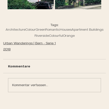
Tags:
Architecture
Colour
Green
Romantic
Houses
Apartment Buildings
Riverside
Colourful
Orange
Urban Wanderings | Bern - Serie 1
2018
Kommentare
Kommentar verfassen...