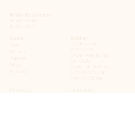
Mirko Beetschen
Schriftsteller
&
Journalist
Bücher
Home
Das Haus der
Über
Architektin
Presse
Urban Wanderings
Agenda
Bel Veder
Shop
Insider Guide Bern
Kontakt
Schattenbruder
Interior Bücher
Facebook
Impressum
Instagram
Datenschutzerklärung
LinkedIn
Bergdorf AG
© 2026 Bergdorf AG