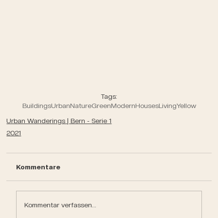
Tags:
Buildings
Urban
Nature
Green
Modern
Houses
Living
Yellow
Urban Wanderings | Bern - Serie 1
2021
Kommentare
Kommentar verfassen...