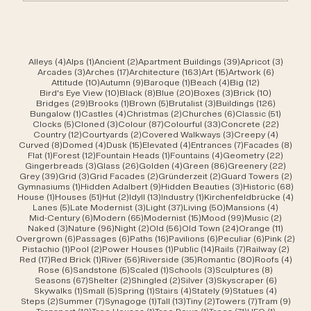
4 Beiträge
1 Beitrag
2 Beiträge
39 Beiträge
3 Beit
Alleys
(4)
Alps
(1)
Ancient
(2)
Apartment Buildings
(39)
Apricot
(3)
3 Beiträge
17 Beiträge
163 Beiträge
15 Beiträge
6 Beiträ
Arcades
(3)
Arches
(17)
Architecture
(163)
Art
(15)
Artwork
(6)
10 Beiträge
9 Beiträge
1 Beitrag
4 Beiträge
12 Beiträge
Attitude
(10)
Autumn
(9)
Baroque
(1)
Beach
(4)
Big
(12)
10 Beiträge
8 Beiträge
20 Beiträge
3 Beiträge
10 Beiträ
Bird's Eye View
(10)
Black
(8)
Blue
(20)
Boxes
(3)
Brick
(10)
29 Beiträge
1 Beitrag
5 Beiträge
3 Beiträge
126 Beit
Bridges
(29)
Brooks
(1)
Brown
(5)
Brutalist
(3)
Buildings
(126)
1 Beitrag
4 Beiträge
2 Beiträge
6 Beiträge
51 Beit
Bungalow
(1)
Castles
(4)
Christmas
(2)
Churches
(6)
Classic
(51)
5 Beiträge
3 Beiträge
87 Beiträge
33 Beiträge
22 Beit
Clocks
(5)
Cloned
(3)
Colour
(87)
Colourful
(33)
Concrete
(22)
12 Beiträge
2 Beiträge
3 Beiträge
4 Beitr
Country
(12)
Courtyards
(2)
Covered Walkways
(3)
Creepy
(4)
8 Beiträge
4 Beiträge
15 Beiträge
4 Beiträge
7 Beiträge
8 Be
Curved
(8)
Domed
(4)
Dusk
(15)
Elevated
(4)
Entrances
(7)
Facades
(8)
1 Beitrag
12 Beiträge
1 Beitrag
4 Beiträge
22 Bei
Flat
(1)
Forest
(12)
Fountain Heads
(1)
Fountains
(4)
Geometry
(22)
3 Beiträge
26 Beiträge
4 Beiträge
86 Beiträge
22 Be
Gingerbreads
(3)
Glass
(26)
Golden
(4)
Green
(86)
Greenery
(22)
39 Beiträge
3 Beiträge
2 Beiträge
2 Beiträge
2 Be
Grey
(39)
Grid
(3)
Grid Facades
(2)
Gründerzeit
(2)
Guard Towers
(2)
1 Beitrag
9 Beiträge
3 Beiträge
68 B
Gymnasiums
(1)
Hidden Adalbert
(9)
Hidden Beauties
(3)
Historic
(68)
1 Beitrag
51 Beiträge
2 Beiträge
13 Beiträge
1 Beitrag
4 Be
House
(1)
Houses
(51)
Hut
(2)
Idyll
(13)
Industry
(1)
Kirchenfeldbrücke
(4)
5 Beiträge
3 Beiträge
37 Beiträge
50 Beiträge
4 Beitr
Lanes
(5)
Late Modernist
(3)
Light
(37)
Living
(50)
Mansions
(4)
6 Beiträge
65 Beiträge
15 Beiträge
99 Beiträge
2 Beit
Mid-Century
(6)
Modern
(65)
Modernist
(15)
Mood
(99)
Music
(2)
3 Beiträge
96 Beiträge
2 Beiträge
56 Beiträge
24 Beiträge
11 Beit
Naked
(3)
Nature
(96)
Night
(2)
Old
(56)
Old Town
(24)
Orange
(11)
6 Beiträge
6 Beiträge
16 Beiträge
6 Beiträge
6 Beiträge
2 B
Overgrown
(6)
Passages
(6)
Paths
(16)
Pavilions
(6)
Peculiar
(6)
Pink
(2)
1 Beitrag
2 Beiträge
1 Beitrag
14 Beiträge
7 Beiträge
2 Bei
Pistachio
(1)
Pool
(2)
Power Houses
(1)
Public
(14)
Rails
(7)
Railway
(2)
17 Beiträge
1 Beitrag
56 Beiträge
35 Beiträge
80 Beiträge
4 Be
Red
(17)
Red Brick
(1)
River
(56)
Riverside
(35)
Romantic
(80)
Roofs
(4)
6 Beiträge
5 Beiträge
1 Beitrag
3 Beiträge
8 Beiträ
Rose
(6)
Sandstone
(5)
Scaled
(1)
Schools
(3)
Sculptures
(8)
67 Beiträge
2 Beiträge
2 Beiträge
3 Beiträge
6 Beiträ
Seasons
(67)
Shelter
(2)
Shingled
(2)
Silver
(3)
Skyscraper
(6)
1 Beitrag
5 Beiträge
1 Beitrag
4 Beiträge
9 Beiträge
4 Beitr
Skywalks
(1)
Small
(5)
Spring
(1)
Stairs
(4)
Stately
(9)
Statues
(4)
2 Beiträge
7 Beiträge
1 Beitrag
13 Beiträge
2 Beiträge
7 Beiträge
9 Be
Steps
(2)
Summer
(7)
Synagoge
(1)
Tall
(13)
Tiny
(2)
Towers
(7)
Tram
(9)
12 Beiträge
1 Beitrag
1 Beitrag
71 Beiträge
1 Beitrag