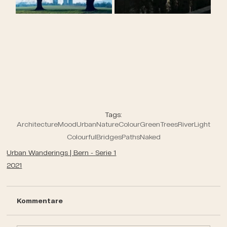
Tags:
Architecture
Mood
Urban
Nature
Colour
Green
Trees
River
Light
Colourful
Bridges
Paths
Naked
Urban Wanderings | Bern - Serie 1
2021
Kommentare