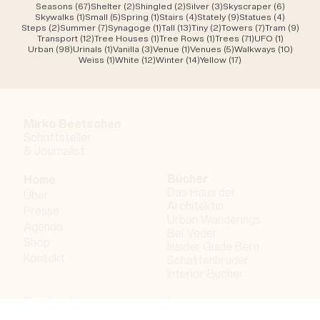
67 Beiträge
2 Beiträge
2 Beiträge
3 Beiträge
6 Beiträ
Seasons
(67)
Shelter
(2)
Shingled
(2)
Silver
(3)
Skyscraper
(6)
1 Beitrag
5 Beiträge
1 Beitrag
4 Beiträge
9 Beiträge
4 Beitr
Skywalks
(1)
Small
(5)
Spring
(1)
Stairs
(4)
Stately
(9)
Statues
(4)
2 Beiträge
7 Beiträge
1 Beitrag
13 Beiträge
2 Beiträge
7 Beiträge
9 Be
Steps
(2)
Summer
(7)
Synagoge
(1)
Tall
(13)
Tiny
(2)
Towers
(7)
Tram
(9)
12 Beiträge
1 Beitrag
1 Beitrag
71 Beiträge
1 Beitrag
Transport
(12)
Tree Houses
(1)
Tree Rows
(1)
Trees
(71)
UFO
(1)
98 Beiträge
1 Beitrag
3 Beiträge
1 Beitrag
5 Beiträge
10 Bei
Urban
(98)
Urinals
(1)
Vanilla
(3)
Venue
(1)
Venues
(5)
Walkways
(10)
1 Beitrag
12 Beiträge
14 Beiträge
17 Beiträge
Weiss
(1)
White
(12)
Winter
(14)
Yellow
(17)
Mirko Beetschen
Schriftsteller
&
Journalist
Bücher
Home
Das Haus der
Über
Architektin
Presse
Urban Wanderings
Agenda
Bel Veder
Shop
Insider Guide Bern
Kontakt
Schattenbruder
Interior Bücher
Facebook
Impressum
Instagram
Datenschutzerklärung