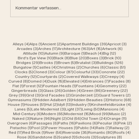
Kommentar verfassen...
4 Beiträge
1 Beitrag
2 Beiträge
39 Beiträge
3 Beit
Alleys
(4)
Alps
(1)
Ancient
(2)
Apartment Buildings
(39)
Apricot
(3)
3 Beiträge
17 Beiträge
163 Beiträge
15 Beiträge
6 Beiträ
Arcades
(3)
Arches
(17)
Architecture
(163)
Art
(15)
Artwork
(6)
10 Beiträge
9 Beiträge
1 Beitrag
4 Beiträge
12 Beiträge
Attitude
(10)
Autumn
(9)
Baroque
(1)
Beach
(4)
Big
(12)
10 Beiträge
8 Beiträge
20 Beiträge
3 Beiträge
10 Beiträ
Bird's Eye View
(10)
Black
(8)
Blue
(20)
Boxes
(3)
Brick
(10)
29 Beiträge
1 Beitrag
5 Beiträge
3 Beiträge
126 Beit
Bridges
(29)
Brooks
(1)
Brown
(5)
Brutalist
(3)
Buildings
(126)
1 Beitrag
4 Beiträge
2 Beiträge
6 Beiträge
51 Beit
Bungalow
(1)
Castles
(4)
Christmas
(2)
Churches
(6)
Classic
(51)
5 Beiträge
3 Beiträge
87 Beiträge
33 Beiträge
22 Beit
Clocks
(5)
Cloned
(3)
Colour
(87)
Colourful
(33)
Concrete
(22)
12 Beiträge
2 Beiträge
3 Beiträge
4 Beitr
Country
(12)
Courtyards
(2)
Covered Walkways
(3)
Creepy
(4)
8 Beiträge
4 Beiträge
15 Beiträge
4 Beiträge
7 Beiträge
8 Be
Curved
(8)
Domed
(4)
Dusk
(15)
Elevated
(4)
Entrances
(7)
Facades
(8)
1 Beitrag
12 Beiträge
1 Beitrag
4 Beiträge
22 Bei
Flat
(1)
Forest
(12)
Fountain Heads
(1)
Fountains
(4)
Geometry
(22)
3 Beiträge
26 Beiträge
4 Beiträge
86 Beiträge
22 Be
Gingerbreads
(3)
Glass
(26)
Golden
(4)
Green
(86)
Greenery
(22)
39 Beiträge
3 Beiträge
2 Beiträge
2 Beiträge
2 Be
Grey
(39)
Grid
(3)
Grid Facades
(2)
Gründerzeit
(2)
Guard Towers
(2)
1 Beitrag
9 Beiträge
3 Beiträge
68 B
Gymnasiums
(1)
Hidden Adalbert
(9)
Hidden Beauties
(3)
Historic
(68)
1 Beitrag
51 Beiträge
2 Beiträge
13 Beiträge
1 Beitrag
4 Be
House
(1)
Houses
(51)
Hut
(2)
Idyll
(13)
Industry
(1)
Kirchenfeldbrücke
(4)
5 Beiträge
3 Beiträge
37 Beiträge
50 Beiträge
4 Beitr
Lanes
(5)
Late Modernist
(3)
Light
(37)
Living
(50)
Mansions
(4)
6 Beiträge
65 Beiträge
15 Beiträge
99 Beiträge
2 Beit
Mid-Century
(6)
Modern
(65)
Modernist
(15)
Mood
(99)
Music
(2)
3 Beiträge
96 Beiträge
2 Beiträge
56 Beiträge
24 Beiträge
11 Beit
Naked
(3)
Nature
(96)
Night
(2)
Old
(56)
Old Town
(24)
Orange
(11)
6 Beiträge
6 Beiträge
16 Beiträge
6 Beiträge
6 Beiträge
2 B
Overgrown
(6)
Passages
(6)
Paths
(16)
Pavilions
(6)
Peculiar
(6)
Pink
(2)
1 Beitrag
2 Beiträge
1 Beitrag
14 Beiträge
7 Beiträge
2 Bei
Pistachio
(1)
Pool
(2)
Power Houses
(1)
Public
(14)
Rails
(7)
Railway
(2)
17 Beiträge
1 Beitrag
56 Beiträge
35 Beiträge
80 Beiträge
4 Be
Red
(17)
Red Brick
(1)
River
(56)
Riverside
(35)
Romantic
(80)
Roofs
(4)
6 Beiträge
5 Beiträge
1 Beitrag
3 Beiträge
8 Beiträ
Rose
(6)
Sandstone
(5)
Scaled
(1)
Schools
(3)
Sculptures
(8)