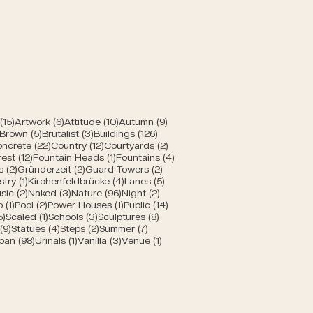
 Bern
 Beiträge
15 Beiträge
6 Beiträge
10 Beiträge
9 Beiträge
(15)
Artwork
(6)
Attitude
(10)
Autumn
(9)
ge
1 Beitrag
5 Beiträge
3 Beiträge
126 Beiträge
Brown
(5)
Brutalist
(3)
Buildings
(126)
 Beiträge
22 Beiträge
12 Beiträge
2 Beiträge
ncrete
(22)
Country
(12)
Courtyards
(2)
e
eitrag
12 Beiträge
1 Beitrag
4 Beiträge
rest
(12)
Fountain Heads
(1)
Fountains
(4)
2 Beiträge
2 Beiträge
2 Beiträge
s
(2)
Gründerzeit
(2)
Guard Towers
(2)
eiträge
1 Beitrag
4 Beiträge
5 Beiträge
stry
(1)
Kirchenfeldbrücke
(4)
Lanes
(5)
 Beiträge
2 Beiträge
3 Beiträge
96 Beiträge
2 Beiträge
sic
(2)
Naked
(3)
Nature
(96)
Night
(2)
ge
1 Beitrag
2 Beiträge
1 Beitrag
14 Beiträge
o
(1)
Pool
(2)
Power Houses
(1)
Public
(14)
5 Beiträge
1 Beitrag
3 Beiträge
8 Beiträge
5)
Scaled
(1)
Schools
(3)
Sculptures
(8)
äge
9 Beiträge
4 Beiträge
2 Beiträge
7 Beiträge
(9)
Statues
(4)
Steps
(2)
Summer
(7)
ge
Beitrag
98 Beiträge
1 Beitrag
3 Beiträge
1 Beitrag
ban
(98)
Urinals
(1)
Vanilla
(3)
Venue
(1)
Beiträge