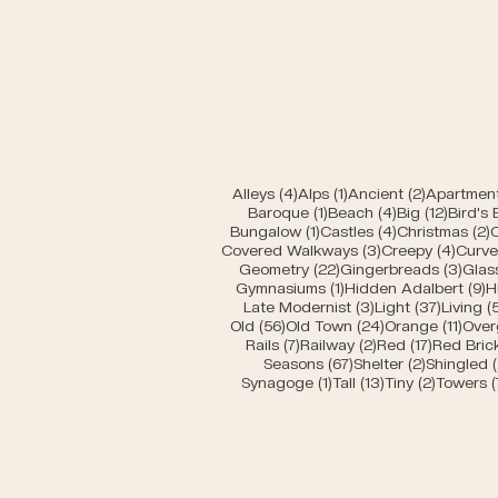
Miniature buildings of
Bern
4 Beiträge
1 Beitrag
2 Beiträg
Alleys
(4)
Alps
(1)
Ancient
(2)
Apartment
1 Beitrag
4 Beiträge
12 Beit
Baroque
(1)
Beach
(4)
Big
(12)
Bird's
1 Beitrag
4 Beiträge
2
Bungalow
(1)
Castles
(4)
Christmas
(2)
3 Beiträge
4 Bei
Covered Walkways
(3)
Creepy
(4)
Curv
22 Beiträge
3 Be
Geometry
(22)
Gingerbreads
(3)
Glas
1 Beitrag
9
Gymnasiums
(1)
Hidden Adalbert
(9)
H
3 Beiträge
37 Beit
Late Modernist
(3)
Light
(37)
Living
(
56 Beiträge
24 Beiträge
11 Be
Old
(56)
Old Town
(24)
Orange
(11)
Over
7 Beiträge
2 Beiträge
17 Beiträ
Rails
(7)
Railway
(2)
Red
(17)
Red Bric
67 Beiträge
2 Beiträg
Seasons
(67)
Shelter
(2)
Shingled
(
1 Beitrag
13 Beiträge
2 Beiträ
Synagoge
(1)
Tall
(13)
Tiny
(2)
Towers
(