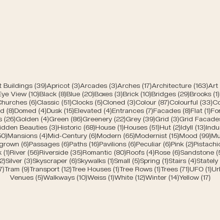
Modern churches of
e
39 Beiträge
3 Beiträge
3 Beiträge
17 Beiträge
163
 Buildings
(39)
Apricot
(3)
Arcades
(3)
Arches
(17)
Architecture
(163)
Art
räge
10 Beiträge
8 Beiträge
20 Beiträge
3 Beiträge
10 Beiträge
29 Beiträ
 Eye View
(10)
Black
(8)
Blue
(20)
Boxes
(3)
Brick
(10)
Bridges
(29)
Brooks
(1)
 Beiträge
6 Beiträge
51 Beiträge
5 Beiträge
3 Beiträge
87 Beiträge
33
Churches
(6)
Classic
(51)
Clocks
(5)
Cloned
(3)
Colour
(87)
Colourful
(33)
Co
träge
8 Beiträge
4 Beiträge
15 Beiträge
4 Beiträge
7 Beiträge
8 Beiträg
1 B
ed
(8)
Domed
(4)
Dusk
(15)
Elevated
(4)
Entrances
(7)
Facades
(8)
Flat
(1)
Fo
iträge
26 Beiträge
4 Beiträge
86 Beiträge
22 Beiträge
39 Beiträge
3 Beiträge
s
(26)
Golden
(4)
Green
(86)
Greenery
(22)
Grey
(39)
Grid
(3)
Grid Facade
 Beiträge
3 Beiträge
68 Beiträge
1 Beitrag
51 Beiträge
2 Beiträge
13 B
idden Beauties
(3)
Historic
(68)
House
(1)
Houses
(51)
Hut
(2)
Idyll
(13)
Indu
räge
50 Beiträge
4 Beiträge
6 Beiträge
65 Beiträge
15 Beiträge
99
50)
Mansions
(4)
Mid-Century
(6)
Modern
(65)
Modernist
(15)
Mood
(99)
Mu
iträge
6 Beiträge
6 Beiträge
16 Beiträge
6 Beiträge
6 Beiträge
2 Beiträ
grown
(6)
Passages
(6)
Paths
(16)
Pavilions
(6)
Peculiar
(6)
Pink
(2)
Pistachi
ge
1 Beitrag
56 Beiträge
35 Beiträge
80 Beiträge
4 Beiträge
6 Beiträge
k
(1)
River
(56)
Riverside
(35)
Romantic
(80)
Roofs
(4)
Rose
(6)
Sandstone
(
e
2 Beiträge
3 Beiträge
6 Beiträge
1 Beitrag
5 Beiträge
1 Beitrag
4 Beitr
2)
Silver
(3)
Skyscraper
(6)
Skywalks
(1)
Small
(5)
Spring
(1)
Stairs
(4)
Stately
ge
7 Beiträge
9 Beiträge
12 Beiträge
1 Beitrag
1 Beitrag
71 Beiträ
1 
7)
Tram
(9)
Transport
(12)
Tree Houses
(1)
Tree Rows
(1)
Trees
(71)
UFO
(1)
Ur
5 Beiträge
10 Beiträge
1 Beitrag
12 Beiträge
14 Beiträge
17 
Venues
(5)
Walkways
(10)
Weiss
(1)
White
(12)
Winter
(14)
Yellow
(17)