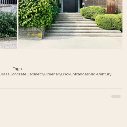
Tags:
Glass
Concrete
Geometry
Greenery
Brick
Entrances
Mid-Century