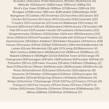
3 Beiträge
17 Beiträge
163 Beiträge
15 Beiträge
6 Beiträ
Arcades
(3)
Arches
(17)
Architecture
(163)
Art
(15)
Artwork
(6)
10 Beiträge
9 Beiträge
1 Beitrag
4 Beiträge
12 Beiträge
Attitude
(10)
Autumn
(9)
Baroque
(1)
Beach
(4)
Big
(12)
10 Beiträge
8 Beiträge
20 Beiträge
3 Beiträge
10 Beiträ
Bird's Eye View
(10)
Black
(8)
Blue
(20)
Boxes
(3)
Brick
(10)
29 Beiträge
1 Beitrag
5 Beiträge
3 Beiträge
126 Beit
Bridges
(29)
Brooks
(1)
Brown
(5)
Brutalist
(3)
Buildings
(126)
1 Beitrag
4 Beiträge
2 Beiträge
6 Beiträge
51 Beit
Bungalow
(1)
Castles
(4)
Christmas
(2)
Churches
(6)
Classic
(51)
5 Beiträge
3 Beiträge
87 Beiträge
33 Beiträge
22 Beit
Clocks
(5)
Cloned
(3)
Colour
(87)
Colourful
(33)
Concrete
(22)
12 Beiträge
2 Beiträge
3 Beiträge
4 Beitr
Country
(12)
Courtyards
(2)
Covered Walkways
(3)
Creepy
(4)
8 Beiträge
4 Beiträge
15 Beiträge
4 Beiträge
7 Beiträge
8 Be
Curved
(8)
Domed
(4)
Dusk
(15)
Elevated
(4)
Entrances
(7)
Facades
(8)
1 Beitrag
12 Beiträge
1 Beitrag
4 Beiträge
22 Bei
Flat
(1)
Forest
(12)
Fountain Heads
(1)
Fountains
(4)
Geometry
(22)
3 Beiträge
26 Beiträge
4 Beiträge
86 Beiträge
22 Be
Gingerbreads
(3)
Glass
(26)
Golden
(4)
Green
(86)
Greenery
(22)
39 Beiträge
3 Beiträge
2 Beiträge
2 Beiträge
2 Be
Grey
(39)
Grid
(3)
Grid Facades
(2)
Gründerzeit
(2)
Guard Towers
(2)
1 Beitrag
9 Beiträge
3 Beiträge
68 B
Gymnasiums
(1)
Hidden Adalbert
(9)
Hidden Beauties
(3)
Historic
(68)
1 Beitrag
51 Beiträge
2 Beiträge
13 Beiträge
1 Beitrag
4 Be
House
(1)
Houses
(51)
Hut
(2)
Idyll
(13)
Industry
(1)
Kirchenfeldbrücke
(4)
5 Beiträge
3 Beiträge
37 Beiträge
50 Beiträge
4 Beitr
Lanes
(5)
Late Modernist
(3)
Light
(37)
Living
(50)
Mansions
(4)
6 Beiträge
65 Beiträge
15 Beiträge
99 Beiträge
2 Beit
Mid-Century
(6)
Modern
(65)
Modernist
(15)
Mood
(99)
Music
(2)
3 Beiträge
96 Beiträge
2 Beiträge
56 Beiträge
24 Beiträge
11 Beit
Naked
(3)
Nature
(96)
Night
(2)
Old
(56)
Old Town
(24)
Orange
(11)
6 Beiträge
6 Beiträge
16 Beiträge
6 Beiträge
6 Beiträge
2 B
Overgrown
(6)
Passages
(6)
Paths
(16)
Pavilions
(6)
Peculiar
(6)
Pink
(2)
1 Beitrag
2 Beiträge
1 Beitrag
14 Beiträge
7 Beiträge
2 Bei
Pistachio
(1)
Pool
(2)
Power Houses
(1)
Public
(14)
Rails
(7)
Railway
(2)
17 Beiträge
1 Beitrag
56 Beiträge
35 Beiträge
80 Beiträge
4 Be
Red
(17)
Red Brick
(1)
River
(56)
Riverside
(35)
Romantic
(80)
Roofs
(4)
6 Beiträge
5 Beiträge
1 Beitrag
3 Beiträge
8 Beiträ
Rose
(6)
Sandstone
(5)
Scaled
(1)
Schools
(3)
Sculptures
(8)
67 Beiträge
2 Beiträge
2 Beiträge
3 Beiträge
6 Beiträ
Seasons
(67)
Shelter
(2)
Shingled
(2)
Silver
(3)
Skyscraper
(6)
1 Beitrag
5 Beiträge
1 Beitrag
4 Beiträge
9 Beiträge
4 Beitr
Skywalks
(1)
Small
(5)
Spring
(1)
Stairs
(4)
Stately
(9)
Statues
(4)
2 Beiträge
7 Beiträge
1 Beitrag
13 Beiträge
2 Beiträge
7 Beiträge
9 Be
Steps
(2)
Summer
(7)
Synagoge
(1)
Tall
(13)
Tiny
(2)
Towers
(7)
Tram
(9)
12 Beiträge
1 Beitrag
1 Beitrag
71 Beiträge
1 Beitrag
Transport
(12)
Tree Houses
(1)
Tree Rows
(1)
Trees
(71)
UFO
(1)
98 Beiträge
1 Beitrag
3 Beiträge
1 Beitrag
5 Beiträge
10 Bei
Urban
(98)
Urinals
(1)
Vanilla
(3)
Venue
(1)
Venues
(5)
Walkways
(10)
1 Beitrag
12 Beiträge
14 Beiträge
17 Beiträge
Weiss
(1)
White
(12)
Winter
(14)
Yellow
(17)