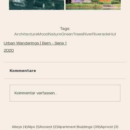
Tags:
Architecture
Mood
Nature
Green
Trees
River
Riverside
Hut
Urban Wanderings | Bern - Serie 1
2020
Kommentare
Kommentar verfassen...
4 Beiträge
1 Beitrag
2 Beiträge
39 Beiträge
3 Beit
Alleys
(4)
Alps
(1)
Ancient
(2)
Apartment Buildings
(39)
Apricot
(3)