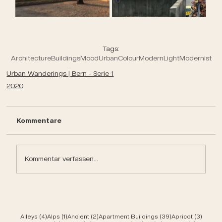
Tags:
Architecture
Buildings
Mood
Urban
Colour
Modern
Light
Modernist
Urban Wanderings | Bern - Serie 1
2020
Kommentare
Kommentar verfassen...
4 Beiträge
1 Beitrag
2 Beiträge
39 Beiträge
3 Beit
Alleys
(4)
Alps
(1)
Ancient
(2)
Apartment Buildings
(39)
Apricot
(3)