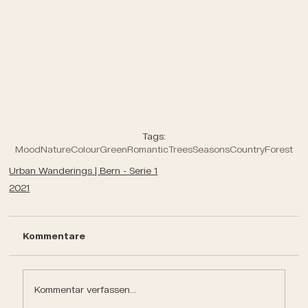
Tags:
Mood
Nature
Colour
Green
Romantic
Trees
Seasons
Country
Forest
Urban Wanderings | Bern - Serie 1
2021
Kommentare
Kommentar verfassen...