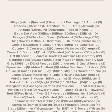
4 Beiträge
1 Beitrag
2 Beiträge
39 Beiträge
3 Beit
Alleys
(4)
Alps
(1)
Ancient
(2)
Apartment Buildings
(39)
Apricot
(3)
3 Beiträge
17 Beiträge
163 Beiträge
15 Beiträge
6 Beiträ
Arcades
(3)
Arches
(17)
Architecture
(163)
Art
(15)
Artwork
(6)
10 Beiträge
9 Beiträge
1 Beitrag
4 Beiträge
12 Beiträge
Attitude
(10)
Autumn
(9)
Baroque
(1)
Beach
(4)
Big
(12)
10 Beiträge
8 Beiträge
20 Beiträge
3 Beiträge
10 Beiträ
Bird's Eye View
(10)
Black
(8)
Blue
(20)
Boxes
(3)
Brick
(10)
29 Beiträge
1 Beitrag
5 Beiträge
3 Beiträge
126 Beit
Bridges
(29)
Brooks
(1)
Brown
(5)
Brutalist
(3)
Buildings
(126)
1 Beitrag
4 Beiträge
2 Beiträge
6 Beiträge
51 Beit
Bungalow
(1)
Castles
(4)
Christmas
(2)
Churches
(6)
Classic
(51)
5 Beiträge
3 Beiträge
87 Beiträge
33 Beiträge
22 Beit
Clocks
(5)
Cloned
(3)
Colour
(87)
Colourful
(33)
Concrete
(22)
12 Beiträge
2 Beiträge
3 Beiträge
4 Beitr
Country
(12)
Courtyards
(2)
Covered Walkways
(3)
Creepy
(4)
8 Beiträge
4 Beiträge
15 Beiträge
4 Beiträge
7 Beiträge
8 Be
Curved
(8)
Domed
(4)
Dusk
(15)
Elevated
(4)
Entrances
(7)
Facades
(8)
1 Beitrag
12 Beiträge
1 Beitrag
4 Beiträge
22 Bei
Flat
(1)
Forest
(12)
Fountain Heads
(1)
Fountains
(4)
Geometry
(22)
3 Beiträge
26 Beiträge
4 Beiträge
86 Beiträge
22 Be
Gingerbreads
(3)
Glass
(26)
Golden
(4)
Green
(86)
Greenery
(22)
39 Beiträge
3 Beiträge
2 Beiträge
2 Beiträge
2 Be
Grey
(39)
Grid
(3)
Grid Facades
(2)
Gründerzeit
(2)
Guard Towers
(2)
1 Beitrag
9 Beiträge
3 Beiträge
68 B
Gymnasiums
(1)
Hidden Adalbert
(9)
Hidden Beauties
(3)
Historic
(68)
1 Beitrag
51 Beiträge
2 Beiträge
13 Beiträge
1 Beitrag
4 Be
House
(1)
Houses
(51)
Hut
(2)
Idyll
(13)
Industry
(1)
Kirchenfeldbrücke
(4)
5 Beiträge
3 Beiträge
37 Beiträge
50 Beiträge
4 Beitr
Lanes
(5)
Late Modernist
(3)
Light
(37)
Living
(50)
Mansions
(4)
6 Beiträge
65 Beiträge
15 Beiträge
99 Beiträge
2 Beit
Mid-Century
(6)
Modern
(65)
Modernist
(15)
Mood
(99)
Music
(2)
3 Beiträge
96 Beiträge
2 Beiträge
56 Beiträge
24 Beiträge
11 Beit
Naked
(3)
Nature
(96)
Night
(2)
Old
(56)
Old Town
(24)
Orange
(11)
6 Beiträge
6 Beiträge
16 Beiträge
6 Beiträge
6 Beiträge
2 B
Overgrown
(6)
Passages
(6)
Paths
(16)
Pavilions
(6)
Peculiar
(6)
Pink
(2)
1 Beitrag
2 Beiträge
1 Beitrag
14 Beiträge
7 Beiträge
2 Bei
Pistachio
(1)
Pool
(2)
Power Houses
(1)
Public
(14)
Rails
(7)
Railway
(2)
17 Beiträge
1 Beitrag
56 Beiträge
35 Beiträge
80 Beiträge
4 Be
Red
(17)
Red Brick
(1)
River
(56)
Riverside
(35)
Romantic
(80)
Roofs
(4)
6 Beiträge
5 Beiträge
1 Beitrag
3 Beiträge
8 Beiträ
Rose
(6)
Sandstone
(5)
Scaled
(1)
Schools
(3)
Sculptures
(8)
67 Beiträge
2 Beiträge
2 Beiträge
3 Beiträge
6 Beiträ
Seasons
(67)
Shelter
(2)
Shingled
(2)
Silver
(3)
Skyscraper
(6)
1 Beitrag
5 Beiträge
1 Beitrag
4 Beiträge
9 Beiträge
4 Beitr
Skywalks
(1)
Small
(5)
Spring
(1)
Stairs
(4)
Stately
(9)
Statues
(4)
2 Beiträge
7 Beiträge
1 Beitrag
13 Beiträge
2 Beiträge
7 Beiträge
9 Be
Steps
(2)
Summer
(7)
Synagoge
(1)
Tall
(13)
Tiny
(2)
Towers
(7)
Tram
(9)
12 Beiträge
1 Beitrag
1 Beitrag
71 Beiträge
1 Beitrag