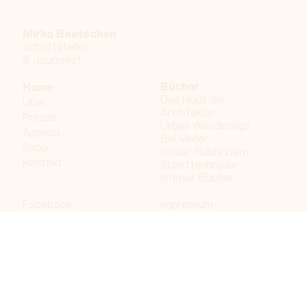
Mirko Beetschen
Schriftsteller
&
Journalist
Bücher
Home
Das Haus der
Über
Architektin
Presse
Urban Wanderings
Agenda
Bel Veder
Shop
Insider Guide Bern
Kontakt
Schattenbruder
Interior Bücher
Facebook
Impressum
Instagram
Datenschutzerklärung
LinkedIn
Bergdorf AG
© 2026 Bergdorf AG