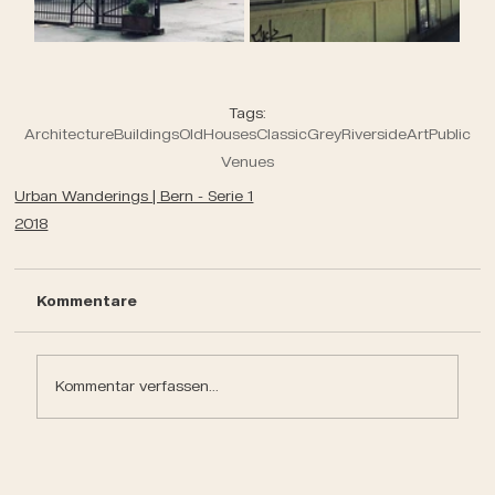
Tags:
Architecture
Buildings
Old
Houses
Classic
Grey
Riverside
Art
Public
Venues
Urban Wanderings | Bern - Serie 1
2018
Kommentare
Kommentar verfassen...