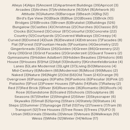
4 Beiträge
1 Beitrag
2 Beiträge
39 Beiträge
3 Beit
Alleys
(4)
Alps
(1)
Ancient
(2)
Apartment Buildings
(39)
Apricot
(3)
3 Beiträge
17 Beiträge
163 Beiträge
15 Beiträge
6 Beiträ
Arcades
(3)
Arches
(17)
Architecture
(163)
Art
(15)
Artwork
(6)
10 Beiträge
9 Beiträge
1 Beitrag
4 Beiträge
12 Beiträge
Attitude
(10)
Autumn
(9)
Baroque
(1)
Beach
(4)
Big
(12)
10 Beiträge
8 Beiträge
20 Beiträge
3 Beiträge
10 Beiträ
Bird's Eye View
(10)
Black
(8)
Blue
(20)
Boxes
(3)
Brick
(10)
29 Beiträge
1 Beitrag
5 Beiträge
3 Beiträge
126 Beit
Bridges
(29)
Brooks
(1)
Brown
(5)
Brutalist
(3)
Buildings
(126)
1 Beitrag
4 Beiträge
2 Beiträge
6 Beiträge
51 Beit
Bungalow
(1)
Castles
(4)
Christmas
(2)
Churches
(6)
Classic
(51)
5 Beiträge
3 Beiträge
87 Beiträge
33 Beiträge
22 Beit
Clocks
(5)
Cloned
(3)
Colour
(87)
Colourful
(33)
Concrete
(22)
12 Beiträge
2 Beiträge
3 Beiträge
4 Beitr
Country
(12)
Courtyards
(2)
Covered Walkways
(3)
Creepy
(4)
8 Beiträge
4 Beiträge
15 Beiträge
4 Beiträge
7 Beiträge
8 Be
Curved
(8)
Domed
(4)
Dusk
(15)
Elevated
(4)
Entrances
(7)
Facades
(8)
1 Beitrag
12 Beiträge
1 Beitrag
4 Beiträge
22 Bei
Flat
(1)
Forest
(12)
Fountain Heads
(1)
Fountains
(4)
Geometry
(22)
3 Beiträge
26 Beiträge
4 Beiträge
86 Beiträge
22 Be
Gingerbreads
(3)
Glass
(26)
Golden
(4)
Green
(86)
Greenery
(22)
39 Beiträge
3 Beiträge
2 Beiträge
2 Beiträge
2 Be
Grey
(39)
Grid
(3)
Grid Facades
(2)
Gründerzeit
(2)
Guard Towers
(2)
1 Beitrag
9 Beiträge
3 Beiträge
68 B
Gymnasiums
(1)
Hidden Adalbert
(9)
Hidden Beauties
(3)
Historic
(68)
1 Beitrag
51 Beiträge
2 Beiträge
13 Beiträge
1 Beitrag
4 Be
House
(1)
Houses
(51)
Hut
(2)
Idyll
(13)
Industry
(1)
Kirchenfeldbrücke
(4)
5 Beiträge
3 Beiträge
37 Beiträge
50 Beiträge
4 Beitr
Lanes
(5)
Late Modernist
(3)
Light
(37)
Living
(50)
Mansions
(4)
6 Beiträge
65 Beiträge
15 Beiträge
99 Beiträge
2 Beit
Mid-Century
(6)
Modern
(65)
Modernist
(15)
Mood
(99)
Music
(2)
3 Beiträge
96 Beiträge
2 Beiträge
56 Beiträge
24 Beiträge
11 Beit
Naked
(3)
Nature
(96)
Night
(2)
Old
(56)
Old Town
(24)
Orange
(11)
6 Beiträge
6 Beiträge
16 Beiträge
6 Beiträge
6 Beiträge
2 B
Overgrown
(6)
Passages
(6)
Paths
(16)
Pavilions
(6)
Peculiar
(6)
Pink
(2)
1 Beitrag
2 Beiträge
1 Beitrag
14 Beiträge
7 Beiträge
2 Bei
Pistachio
(1)
Pool
(2)
Power Houses
(1)
Public
(14)
Rails
(7)
Railway
(2)
17 Beiträge
1 Beitrag
56 Beiträge
35 Beiträge
80 Beiträge
4 Be
Red
(17)
Red Brick
(1)
River
(56)
Riverside
(35)
Romantic
(80)
Roofs
(4)
6 Beiträge
5 Beiträge
1 Beitrag
3 Beiträge
8 Beiträ
Rose
(6)
Sandstone
(5)
Scaled
(1)
Schools
(3)
Sculptures
(8)
67 Beiträge
2 Beiträge
2 Beiträge
3 Beiträge
6 Beiträ
Seasons
(67)
Shelter
(2)
Shingled
(2)
Silver
(3)
Skyscraper
(6)
1 Beitrag
5 Beiträge
1 Beitrag
4 Beiträge
9 Beiträge
4 Beitr
Skywalks
(1)
Small
(5)
Spring
(1)
Stairs
(4)
Stately
(9)
Statues
(4)
2 Beiträge
7 Beiträge
1 Beitrag
13 Beiträge
2 Beiträge
7 Beiträge
9 Be
Steps
(2)
Summer
(7)
Synagoge
(1)
Tall
(13)
Tiny
(2)
Towers
(7)
Tram
(9)
12 Beiträge
1 Beitrag
1 Beitrag
71 Beiträge
1 Beitrag
Transport
(12)
Tree Houses
(1)
Tree Rows
(1)
Trees
(71)
UFO
(1)
98 Beiträge
1 Beitrag
3 Beiträge
1 Beitrag
5 Beiträge
10 Bei
Urban
(98)
Urinals
(1)
Vanilla
(3)
Venue
(1)
Venues
(5)
Walkways
(10)
1 Beitrag
12 Beiträge
14 Beiträge
17 Beiträge
Weiss
(1)
White
(12)
Winter
(14)
Yellow
(17)