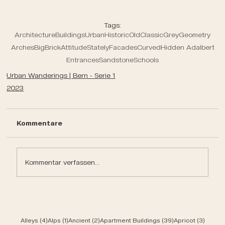
Tags:
Architecture
Buildings
Urban
Historic
Old
Classic
Grey
Geometry
Arches
Big
Brick
Attitude
Stately
Facades
Curved
Hidden Adalbert
Entrances
Sandstone
Schools
Urban Wanderings | Bern - Serie 1
2023
Kommentare
Kommentar verfassen...
4 Beiträge
1 Beitrag
2 Beiträge
39 Beiträge
3 Beit
Alleys
(4)
Alps
(1)
Ancient
(2)
Apartment Buildings
(39)
Apricot
(3)