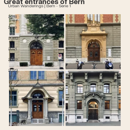
Great entrances of Bern
Urban Wanderings | Bern - Serie 1
2018
2019
2020
2021
2022
2023