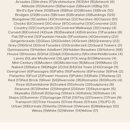
3 Beiträge
17 Beiträge
163 Beiträge
15 Beiträge
6 Beiträ
Arcades
(3)
Arches
(17)
Architecture
(163)
Art
(15)
Artwork
(6)
10 Beiträge
9 Beiträge
1 Beitrag
4 Beiträge
12 Beiträge
Attitude
(10)
Autumn
(9)
Baroque
(1)
Beach
(4)
Big
(12)
10 Beiträge
8 Beiträge
20 Beiträge
3 Beiträge
10 Beiträ
Bird's Eye View
(10)
Black
(8)
Blue
(20)
Boxes
(3)
Brick
(10)
29 Beiträge
1 Beitrag
5 Beiträge
3 Beiträge
126 Beit
Bridges
(29)
Brooks
(1)
Brown
(5)
Brutalist
(3)
Buildings
(126)
1 Beitrag
4 Beiträge
2 Beiträge
6 Beiträge
51 Beit
Bungalow
(1)
Castles
(4)
Christmas
(2)
Churches
(6)
Classic
(51)
5 Beiträge
3 Beiträge
87 Beiträge
33 Beiträge
22 Beit
Clocks
(5)
Cloned
(3)
Colour
(87)
Colourful
(33)
Concrete
(22)
12 Beiträge
2 Beiträge
3 Beiträge
4 Beitr
Country
(12)
Courtyards
(2)
Covered Walkways
(3)
Creepy
(4)
8 Beiträge
4 Beiträge
15 Beiträge
4 Beiträge
7 Beiträge
8 Be
Curved
(8)
Domed
(4)
Dusk
(15)
Elevated
(4)
Entrances
(7)
Facades
(8)
1 Beitrag
12 Beiträge
1 Beitrag
4 Beiträge
22 Bei
Flat
(1)
Forest
(12)
Fountain Heads
(1)
Fountains
(4)
Geometry
(22)
3 Beiträge
26 Beiträge
4 Beiträge
86 Beiträge
22 Be
Gingerbreads
(3)
Glass
(26)
Golden
(4)
Green
(86)
Greenery
(22)
39 Beiträge
3 Beiträge
2 Beiträge
2 Beiträge
2 Be
Grey
(39)
Grid
(3)
Grid Facades
(2)
Gründerzeit
(2)
Guard Towers
(2)
1 Beitrag
9 Beiträge
3 Beiträge
68 B
Gymnasiums
(1)
Hidden Adalbert
(9)
Hidden Beauties
(3)
Historic
(68)
1 Beitrag
51 Beiträge
2 Beiträge
13 Beiträge
1 Beitrag
4 Be
House
(1)
Houses
(51)
Hut
(2)
Idyll
(13)
Industry
(1)
Kirchenfeldbrücke
(4)
5 Beiträge
3 Beiträge
37 Beiträge
50 Beiträge
4 Beitr
Lanes
(5)
Late Modernist
(3)
Light
(37)
Living
(50)
Mansions
(4)
6 Beiträge
65 Beiträge
15 Beiträge
99 Beiträge
2 Beit
Mid-Century
(6)
Modern
(65)
Modernist
(15)
Mood
(99)
Music
(2)
3 Beiträge
96 Beiträge
2 Beiträge
56 Beiträge
24 Beiträge
11 Beit
Naked
(3)
Nature
(96)
Night
(2)
Old
(56)
Old Town
(24)
Orange
(11)
6 Beiträge
6 Beiträge
16 Beiträge
6 Beiträge
6 Beiträge
2 B
Overgrown
(6)
Passages
(6)
Paths
(16)
Pavilions
(6)
Peculiar
(6)
Pink
(2)
1 Beitrag
2 Beiträge
1 Beitrag
14 Beiträge
7 Beiträge
2 Bei
Pistachio
(1)
Pool
(2)
Power Houses
(1)
Public
(14)
Rails
(7)
Railway
(2)
17 Beiträge
1 Beitrag
56 Beiträge
35 Beiträge
80 Beiträge
4 Be
Red
(17)
Red Brick
(1)
River
(56)
Riverside
(35)
Romantic
(80)
Roofs
(4)
6 Beiträge
5 Beiträge
1 Beitrag
3 Beiträge
8 Beiträ
Rose
(6)
Sandstone
(5)
Scaled
(1)
Schools
(3)
Sculptures
(8)
67 Beiträge
2 Beiträge
2 Beiträge
3 Beiträge
6 Beiträ
Seasons
(67)
Shelter
(2)
Shingled
(2)
Silver
(3)
Skyscraper
(6)
1 Beitrag
5 Beiträge
1 Beitrag
4 Beiträge
9 Beiträge
4 Beitr
Skywalks
(1)
Small
(5)
Spring
(1)
Stairs
(4)
Stately
(9)
Statues
(4)
2 Beiträge
7 Beiträge
1 Beitrag
13 Beiträge
2 Beiträge
7 Beiträge
9 Be
Steps
(2)
Summer
(7)
Synagoge
(1)
Tall
(13)
Tiny
(2)
Towers
(7)
Tram
(9)
12 Beiträge
1 Beitrag
1 Beitrag
71 Beiträge
1 Beitrag
Transport
(12)
Tree Houses
(1)
Tree Rows
(1)
Trees
(71)
UFO
(1)
98 Beiträge
1 Beitrag
3 Beiträge
1 Beitrag
5 Beiträge
10 Bei
Urban
(98)
Urinals
(1)
Vanilla
(3)
Venue
(1)
Venues
(5)
Walkways
(10)
1 Beitrag
12 Beiträge
14 Beiträge
17 Beiträge
Weiss
(1)
White
(12)
Winter
(14)
Yellow
(17)