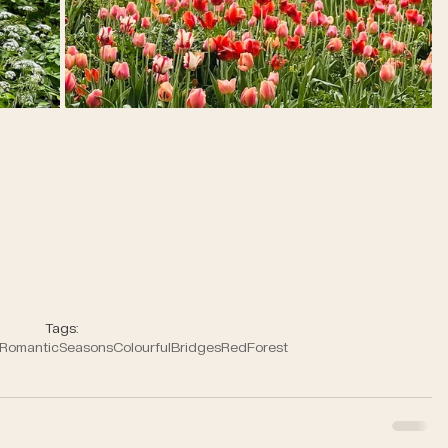
Tags:
Romantic
Seasons
Colourful
Bridges
Red
Forest