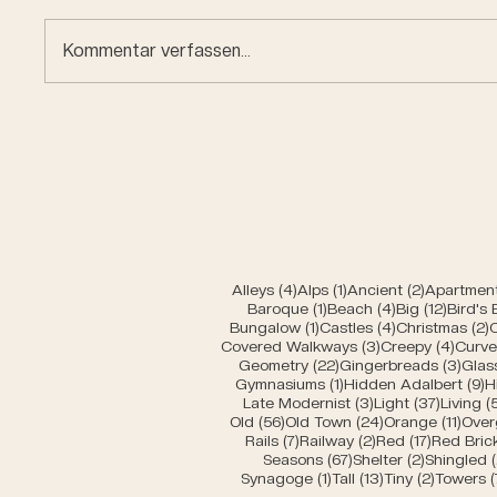
Kommentar verfassen...
Car en
Miniature buildings of
Bern
4 Beiträge
1 Beitrag
2 Beiträg
Alleys
(4)
Alps
(1)
Ancient
(2)
Apartment
1 Beitrag
4 Beiträge
12 Beit
Baroque
(1)
Beach
(4)
Big
(12)
Bird's
1 Beitrag
4 Beiträge
2
Bungalow
(1)
Castles
(4)
Christmas
(2)
3 Beiträge
4 Bei
Covered Walkways
(3)
Creepy
(4)
Curv
22 Beiträge
3 Be
Geometry
(22)
Gingerbreads
(3)
Glas
1 Beitrag
9
Gymnasiums
(1)
Hidden Adalbert
(9)
H
3 Beiträge
37 Beit
Late Modernist
(3)
Light
(37)
Living
(
56 Beiträge
24 Beiträge
11 Be
Old
(56)
Old Town
(24)
Orange
(11)
Over
7 Beiträge
2 Beiträge
17 Beiträ
Rails
(7)
Railway
(2)
Red
(17)
Red Bric
67 Beiträge
2 Beiträg
Seasons
(67)
Shelter
(2)
Shingled
(
1 Beitrag
13 Beiträge
2 Beiträ
Synagoge
(1)
Tall
(13)
Tiny
(2)
Towers
(