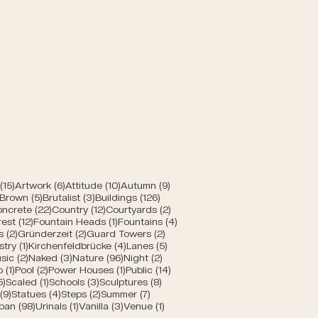
 Bern
 Beiträge
15 Beiträge
6 Beiträge
10 Beiträge
9 Beiträge
(15)
Artwork
(6)
Attitude
(10)
Autumn
(9)
ge
1 Beitrag
5 Beiträge
3 Beiträge
126 Beiträge
Brown
(5)
Brutalist
(3)
Buildings
(126)
 Beiträge
22 Beiträge
12 Beiträge
2 Beiträge
ncrete
(22)
Country
(12)
Courtyards
(2)
e
eitrag
12 Beiträge
1 Beitrag
4 Beiträge
rest
(12)
Fountain Heads
(1)
Fountains
(4)
2 Beiträge
2 Beiträge
2 Beiträge
s
(2)
Gründerzeit
(2)
Guard Towers
(2)
eiträge
1 Beitrag
4 Beiträge
5 Beiträge
stry
(1)
Kirchenfeldbrücke
(4)
Lanes
(5)
 Beiträge
2 Beiträge
3 Beiträge
96 Beiträge
2 Beiträge
sic
(2)
Naked
(3)
Nature
(96)
Night
(2)
ge
1 Beitrag
2 Beiträge
1 Beitrag
14 Beiträge
o
(1)
Pool
(2)
Power Houses
(1)
Public
(14)
5 Beiträge
1 Beitrag
3 Beiträge
8 Beiträge
5)
Scaled
(1)
Schools
(3)
Sculptures
(8)
äge
9 Beiträge
4 Beiträge
2 Beiträge
7 Beiträge
(9)
Statues
(4)
Steps
(2)
Summer
(7)
ge
Beitrag
98 Beiträge
1 Beitrag
3 Beiträge
1 Beitrag
ban
(98)
Urinals
(1)
Vanilla
(3)
Venue
(1)
Beiträge