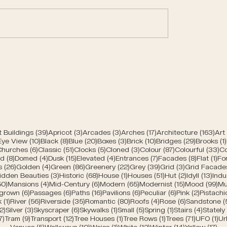
trances of Bern
Modern churches of
e
39 Beiträge
3 Beiträge
3 Beiträge
17 Beiträge
163
 Buildings
(39)
Apricot
(3)
Arcades
(3)
Arches
(17)
Architecture
(163)
Art
räge
10 Beiträge
8 Beiträge
20 Beiträge
3 Beiträge
10 Beiträge
29 Beiträ
 Eye View
(10)
Black
(8)
Blue
(20)
Boxes
(3)
Brick
(10)
Bridges
(29)
Brooks
(1)
 Beiträge
6 Beiträge
51 Beiträge
5 Beiträge
3 Beiträge
87 Beiträge
33
Churches
(6)
Classic
(51)
Clocks
(5)
Cloned
(3)
Colour
(87)
Colourful
(33)
Co
träge
8 Beiträge
4 Beiträge
15 Beiträge
4 Beiträge
7 Beiträge
8 Beiträg
1 B
ed
(8)
Domed
(4)
Dusk
(15)
Elevated
(4)
Entrances
(7)
Facades
(8)
Flat
(1)
Fo
iträge
26 Beiträge
4 Beiträge
86 Beiträge
22 Beiträge
39 Beiträge
3 Beiträge
s
(26)
Golden
(4)
Green
(86)
Greenery
(22)
Grey
(39)
Grid
(3)
Grid Facade
 Beiträge
3 Beiträge
68 Beiträge
1 Beitrag
51 Beiträge
2 Beiträge
13 B
idden Beauties
(3)
Historic
(68)
House
(1)
Houses
(51)
Hut
(2)
Idyll
(13)
Indu
räge
50 Beiträge
4 Beiträge
6 Beiträge
65 Beiträge
15 Beiträge
99
50)
Mansions
(4)
Mid-Century
(6)
Modern
(65)
Modernist
(15)
Mood
(99)
Mu
iträge
6 Beiträge
6 Beiträge
16 Beiträge
6 Beiträge
6 Beiträge
2 Beiträ
grown
(6)
Passages
(6)
Paths
(16)
Pavilions
(6)
Peculiar
(6)
Pink
(2)
Pistachi
ge
1 Beitrag
56 Beiträge
35 Beiträge
80 Beiträge
4 Beiträge
6 Beiträge
k
(1)
River
(56)
Riverside
(35)
Romantic
(80)
Roofs
(4)
Rose
(6)
Sandstone
(
e
2 Beiträge
3 Beiträge
6 Beiträge
1 Beitrag
5 Beiträge
1 Beitrag
4 Beitr
2)
Silver
(3)
Skyscraper
(6)
Skywalks
(1)
Small
(5)
Spring
(1)
Stairs
(4)
Stately
ge
7 Beiträge
9 Beiträge
12 Beiträge
1 Beitrag
1 Beitrag
71 Beiträ
1 
7)
Tram
(9)
Transport
(12)
Tree Houses
(1)
Tree Rows
(1)
Trees
(71)
UFO
(1)
Ur
5 Beiträge
10 Beiträge
1 Beitrag
12 Beiträge
14 Beiträge
17 
Venues
(5)
Walkways
(10)
Weiss
(1)
White
(12)
Winter
(14)
Yellow
(17)