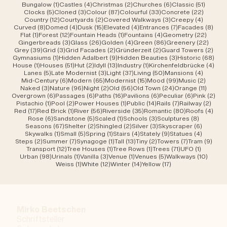
1 Beitrag
4 Beiträge
2 Beiträge
6 Beiträge
51 Beit
Bungalow
(1)
Castles
(4)
Christmas
(2)
Churches
(6)
Classic
(51)
5 Beiträge
3 Beiträge
87 Beiträge
33 Beiträge
22 Beit
Clocks
(5)
Cloned
(3)
Colour
(87)
Colourful
(33)
Concrete
(22)
12 Beiträge
2 Beiträge
3 Beiträge
4 Beitr
Country
(12)
Courtyards
(2)
Covered Walkways
(3)
Creepy
(4)
8 Beiträge
4 Beiträge
15 Beiträge
4 Beiträge
7 Beiträge
8 Be
Curved
(8)
Domed
(4)
Dusk
(15)
Elevated
(4)
Entrances
(7)
Facades
(8)
1 Beitrag
12 Beiträge
1 Beitrag
4 Beiträge
22 Bei
Flat
(1)
Forest
(12)
Fountain Heads
(1)
Fountains
(4)
Geometry
(22)
3 Beiträge
26 Beiträge
4 Beiträge
86 Beiträge
22 Be
Gingerbreads
(3)
Glass
(26)
Golden
(4)
Green
(86)
Greenery
(22)
39 Beiträge
3 Beiträge
2 Beiträge
2 Beiträge
2 Be
Grey
(39)
Grid
(3)
Grid Facades
(2)
Gründerzeit
(2)
Guard Towers
(2)
1 Beitrag
9 Beiträge
3 Beiträge
68 B
Gymnasiums
(1)
Hidden Adalbert
(9)
Hidden Beauties
(3)
Historic
(68)
1 Beitrag
51 Beiträge
2 Beiträge
13 Beiträge
1 Beitrag
4 Be
House
(1)
Houses
(51)
Hut
(2)
Idyll
(13)
Industry
(1)
Kirchenfeldbrücke
(4)
5 Beiträge
3 Beiträge
37 Beiträge
50 Beiträge
4 Beitr
Lanes
(5)
Late Modernist
(3)
Light
(37)
Living
(50)
Mansions
(4)
6 Beiträge
65 Beiträge
15 Beiträge
99 Beiträge
2 Beit
Mid-Century
(6)
Modern
(65)
Modernist
(15)
Mood
(99)
Music
(2)
3 Beiträge
96 Beiträge
2 Beiträge
56 Beiträge
24 Beiträge
11 Beit
Naked
(3)
Nature
(96)
Night
(2)
Old
(56)
Old Town
(24)
Orange
(11)
6 Beiträge
6 Beiträge
16 Beiträge
6 Beiträge
6 Beiträge
2 B
Overgrown
(6)
Passages
(6)
Paths
(16)
Pavilions
(6)
Peculiar
(6)
Pink
(2)
1 Beitrag
2 Beiträge
1 Beitrag
14 Beiträge
7 Beiträge
2 Bei
Pistachio
(1)
Pool
(2)
Power Houses
(1)
Public
(14)
Rails
(7)
Railway
(2)
17 Beiträge
1 Beitrag
56 Beiträge
35 Beiträge
80 Beiträge
4 Be
Red
(17)
Red Brick
(1)
River
(56)
Riverside
(35)
Romantic
(80)
Roofs
(4)
6 Beiträge
5 Beiträge
1 Beitrag
3 Beiträge
8 Beiträ
Rose
(6)
Sandstone
(5)
Scaled
(1)
Schools
(3)
Sculptures
(8)
67 Beiträge
2 Beiträge
2 Beiträge
3 Beiträge
6 Beiträ
Seasons
(67)
Shelter
(2)
Shingled
(2)
Silver
(3)
Skyscraper
(6)
1 Beitrag
5 Beiträge
1 Beitrag
4 Beiträge
9 Beiträge
4 Beitr
Skywalks
(1)
Small
(5)
Spring
(1)
Stairs
(4)
Stately
(9)
Statues
(4)
2 Beiträge
7 Beiträge
1 Beitrag
13 Beiträge
2 Beiträge
7 Beiträge
9 Be
Steps
(2)
Summer
(7)
Synagoge
(1)
Tall
(13)
Tiny
(2)
Towers
(7)
Tram
(9)
12 Beiträge
1 Beitrag
1 Beitrag
71 Beiträge
1 Beitrag
Transport
(12)
Tree Houses
(1)
Tree Rows
(1)
Trees
(71)
UFO
(1)
98 Beiträge
1 Beitrag
3 Beiträge
1 Beitrag
5 Beiträge
10 Bei
Urban
(98)
Urinals
(1)
Vanilla
(3)
Venue
(1)
Venues
(5)
Walkways
(10)
1 Beitrag
12 Beiträge
14 Beiträge
17 Beiträge
Weiss
(1)
White
(12)
Winter
(14)
Yellow
(17)
Mirko Beetschen
Schriftsteller