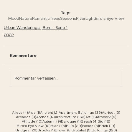
Tags:
Mood
Nature
Romantic
Trees
Seasons
River
Light
Bird's Eye View
Urban Wanderings | Bern - Serie 1
2022
Kommentare
Kommentar verfassen...
4 Beiträge
1 Beitrag
2 Beiträge
39 Beiträge
3 Beit
Alleys
(4)
Alps
(1)
Ancient
(2)
Apartment Buildings
(39)
Apricot
(3)
3 Beiträge
17 Beiträge
163 Beiträge
15 Beiträge
6 Beiträ
Arcades
(3)
Arches
(17)
Architecture
(163)
Art
(15)
Artwork
(6)
10 Beiträge
9 Beiträge
1 Beitrag
4 Beiträge
12 Beiträge
Attitude
(10)
Autumn
(9)
Baroque
(1)
Beach
(4)
Big
(12)
10 Beiträge
8 Beiträge
20 Beiträge
3 Beiträge
10 Beiträ
Bird's Eye View
(10)
Black
(8)
Blue
(20)
Boxes
(3)
Brick
(10)
29 Beiträge
1 Beitrag
5 Beiträge
3 Beiträge
126 Beit
Bridges
(29)
Brooks
(1)
Brown
(5)
Brutalist
(3)
Buildings
(126)