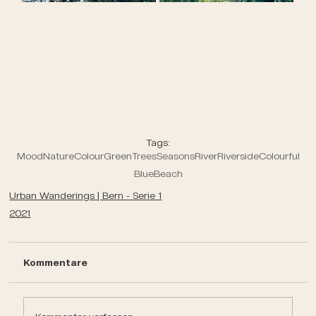
Tags:
Mood
Nature
Colour
Green
Trees
Seasons
River
Riverside
Colourful
Blue
Beach
Urban Wanderings | Bern - Serie 1
2021
Kommentare