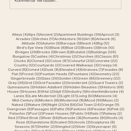
Kommentar verfassen...
4 Beiträge
1 Beitrag
2 Beiträge
39 Beiträge
3 Beit
Alleys
(4)
Alps
(1)
Ancient
(2)
Apartment Buildings
(39)
Apricot
(3)
3 Beiträge
17 Beiträge
163 Beiträge
15 Beiträge
6 Beiträ
Arcades
(3)
Arches
(17)
Architecture
(163)
Art
(15)
Artwork
(6)
10 Beiträge
9 Beiträge
1 Beitrag
4 Beiträge
12 Beiträge
Attitude
(10)
Autumn
(9)
Baroque
(1)
Beach
(4)
Big
(12)
10 Beiträge
8 Beiträge
20 Beiträge
3 Beiträge
10 Beiträ
Bird's Eye View
(10)
Black
(8)
Blue
(20)
Boxes
(3)
Brick
(10)
29 Beiträge
1 Beitrag
5 Beiträge
3 Beiträge
126 Beit
Bridges
(29)
Brooks
(1)
Brown
(5)
Brutalist
(3)
Buildings
(126)
1 Beitrag
4 Beiträge
2 Beiträge
6 Beiträge
51 Beit
Bungalow
(1)
Castles
(4)
Christmas
(2)
Churches
(6)
Classic
(51)
5 Beiträge
3 Beiträge
87 Beiträge
33 Beiträge
22 Beit
Clocks
(5)
Cloned
(3)
Colour
(87)
Colourful
(33)
Concrete
(22)
12 Beiträge
2 Beiträge
3 Beiträge
4 Beitr
Country
(12)
Courtyards
(2)
Covered Walkways
(3)
Creepy
(4)
8 Beiträge
4 Beiträge
15 Beiträge
4 Beiträge
7 Beiträge
8 Be
Curved
(8)
Domed
(4)
Dusk
(15)
Elevated
(4)
Entrances
(7)
Facades
(8)
1 Beitrag
12 Beiträge
1 Beitrag
4 Beiträge
22 Bei
Flat
(1)
Forest
(12)
Fountain Heads
(1)
Fountains
(4)
Geometry
(22)
3 Beiträge
26 Beiträge
4 Beiträge
86 Beiträge
22 Be
Gingerbreads
(3)
Glass
(26)
Golden
(4)
Green
(86)
Greenery
(22)
39 Beiträge
3 Beiträge
2 Beiträge
2 Beiträge
2 Be
Grey
(39)
Grid
(3)
Grid Facades
(2)
Gründerzeit
(2)
Guard Towers
(2)
1 Beitrag
9 Beiträge
3 Beiträge
68 B
Gymnasiums
(1)
Hidden Adalbert
(9)
Hidden Beauties
(3)
Historic
(68)
1 Beitrag
51 Beiträge
2 Beiträge
13 Beiträge
1 Beitrag
4 Be
House
(1)
Houses
(51)
Hut
(2)
Idyll
(13)
Industry
(1)
Kirchenfeldbrücke
(4)
5 Beiträge
3 Beiträge
37 Beiträge
50 Beiträge
4 Beitr
Lanes
(5)
Late Modernist
(3)
Light
(37)
Living
(50)
Mansions
(4)
6 Beiträge
65 Beiträge
15 Beiträge
99 Beiträge
2 Beit
Mid-Century
(6)
Modern
(65)
Modernist
(15)
Mood
(99)
Music
(2)
3 Beiträge
96 Beiträge
2 Beiträge
56 Beiträge
24 Beiträge
11 Beit
Naked
(3)
Nature
(96)
Night
(2)
Old
(56)
Old Town
(24)
Orange
(11)
6 Beiträge
6 Beiträge
16 Beiträge
6 Beiträge
6 Beiträge
2 B
Overgrown
(6)
Passages
(6)
Paths
(16)
Pavilions
(6)
Peculiar
(6)
Pink
(2)
1 Beitrag
2 Beiträge
1 Beitrag
14 Beiträge
7 Beiträge
2 Bei
Pistachio
(1)
Pool
(2)
Power Houses
(1)
Public
(14)
Rails
(7)
Railway
(2)
17 Beiträge
1 Beitrag
56 Beiträge
35 Beiträge
80 Beiträge
4 Be
Red
(17)
Red Brick
(1)
River
(56)
Riverside
(35)
Romantic
(80)
Roofs
(4)
6 Beiträge
5 Beiträge
1 Beitrag
3 Beiträge
8 Beiträ
Rose
(6)
Sandstone
(5)
Scaled
(1)
Schools
(3)
Sculptures
(8)
67 Beiträge
2 Beiträge
2 Beiträge
3 Beiträge
6 Beiträ
Seasons
(67)
Shelter
(2)
Shingled
(2)
Silver
(3)
Skyscraper
(6)
1 Beitrag
5 Beiträge
1 Beitrag
4 Beiträge
9 Beiträge
4 Beitr
Skywalks
(1)
Small
(5)
Spring
(1)
Stairs
(4)
Stately
(9)
Statues
(4)