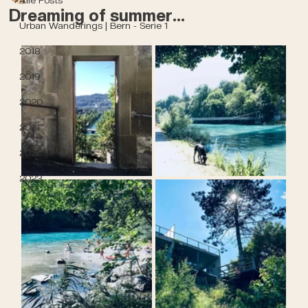
Dreaming of summer...
Urban Wanderings | Bern - Serie 1
2018
2019
2020
2021
2022
2023