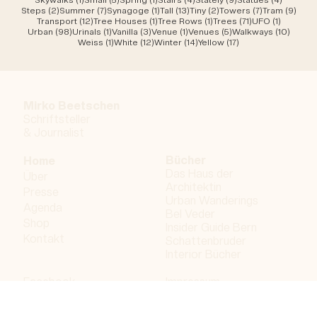
2 Beiträge
7 Beiträge
1 Beitrag
13 Beiträge
2 Beiträge
7 Beiträge
9 Be
Steps
(2)
Summer
(7)
Synagoge
(1)
Tall
(13)
Tiny
(2)
Towers
(7)
Tram
(9)
12 Beiträge
1 Beitrag
1 Beitrag
71 Beiträge
1 Beitrag
Transport
(12)
Tree Houses
(1)
Tree Rows
(1)
Trees
(71)
UFO
(1)
98 Beiträge
1 Beitrag
3 Beiträge
1 Beitrag
5 Beiträge
10 Bei
Urban
(98)
Urinals
(1)
Vanilla
(3)
Venue
(1)
Venues
(5)
Walkways
(10)
1 Beitrag
12 Beiträge
14 Beiträge
17 Beiträge
Weiss
(1)
White
(12)
Winter
(14)
Yellow
(17)
Mirko Beetschen
Schriftsteller
&
Journalist
Bücher
Home
Das Haus der
Über
Architektin
Presse
Urban Wanderings
Agenda
Bel Veder
Shop
Insider Guide Bern
Kontakt
Schattenbruder
Interior Bücher
Facebook
Impressum
Instagram
Datenschutzerklärung
LinkedIn