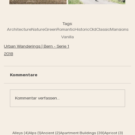
Tags:
Architecture
Nature
Green
Romantic
Historic
Old
Classic
Mansions
Vanilla
Urban Wanderings | Bern - Serie 1
2018
Kommentare
Kommentar verfassen...
4 Beiträge
1 Beitrag
2 Beiträge
39 Beiträge
3 Beit
Alleys
(4)
Alps
(1)
Ancient
(2)
Apartment Buildings
(39)
Apricot
(3)