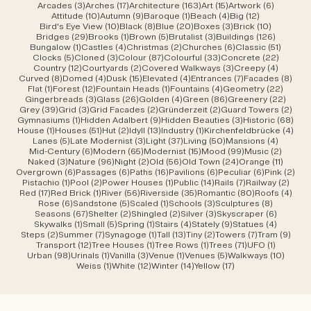
3 Beiträge
17 Beiträge
163 Beiträge
15 Beiträge
6 Beiträ
Arcades
(3)
Arches
(17)
Architecture
(163)
Art
(15)
Artwork
(6)
10 Beiträge
9 Beiträge
1 Beitrag
4 Beiträge
12 Beiträge
Attitude
(10)
Autumn
(9)
Baroque
(1)
Beach
(4)
Big
(12)
10 Beiträge
8 Beiträge
20 Beiträge
3 Beiträge
10 Beiträ
Bird's Eye View
(10)
Black
(8)
Blue
(20)
Boxes
(3)
Brick
(10)
29 Beiträge
1 Beitrag
5 Beiträge
3 Beiträge
126 Beit
Bridges
(29)
Brooks
(1)
Brown
(5)
Brutalist
(3)
Buildings
(126)
1 Beitrag
4 Beiträge
2 Beiträge
6 Beiträge
51 Beit
Bungalow
(1)
Castles
(4)
Christmas
(2)
Churches
(6)
Classic
(51)
5 Beiträge
3 Beiträge
87 Beiträge
33 Beiträge
22 Beit
Clocks
(5)
Cloned
(3)
Colour
(87)
Colourful
(33)
Concrete
(22)
12 Beiträge
2 Beiträge
3 Beiträge
4 Beitr
Country
(12)
Courtyards
(2)
Covered Walkways
(3)
Creepy
(4)
8 Beiträge
4 Beiträge
15 Beiträge
4 Beiträge
7 Beiträge
8 Be
Curved
(8)
Domed
(4)
Dusk
(15)
Elevated
(4)
Entrances
(7)
Facades
(8)
1 Beitrag
12 Beiträge
1 Beitrag
4 Beiträge
22 Bei
Flat
(1)
Forest
(12)
Fountain Heads
(1)
Fountains
(4)
Geometry
(22)
3 Beiträge
26 Beiträge
4 Beiträge
86 Beiträge
22 Be
Gingerbreads
(3)
Glass
(26)
Golden
(4)
Green
(86)
Greenery
(22)
39 Beiträge
3 Beiträge
2 Beiträge
2 Beiträge
2 Be
Grey
(39)
Grid
(3)
Grid Facades
(2)
Gründerzeit
(2)
Guard Towers
(2)
1 Beitrag
9 Beiträge
3 Beiträge
68 B
Gymnasiums
(1)
Hidden Adalbert
(9)
Hidden Beauties
(3)
Historic
(68)
1 Beitrag
51 Beiträge
2 Beiträge
13 Beiträge
1 Beitrag
4 Be
House
(1)
Houses
(51)
Hut
(2)
Idyll
(13)
Industry
(1)
Kirchenfeldbrücke
(4)
5 Beiträge
3 Beiträge
37 Beiträge
50 Beiträge
4 Beitr
Lanes
(5)
Late Modernist
(3)
Light
(37)
Living
(50)
Mansions
(4)
6 Beiträge
65 Beiträge
15 Beiträge
99 Beiträge
2 Beit
Mid-Century
(6)
Modern
(65)
Modernist
(15)
Mood
(99)
Music
(2)
3 Beiträge
96 Beiträge
2 Beiträge
56 Beiträge
24 Beiträge
11 Beit
Naked
(3)
Nature
(96)
Night
(2)
Old
(56)
Old Town
(24)
Orange
(11)
6 Beiträge
6 Beiträge
16 Beiträge
6 Beiträge
6 Beiträge
2 B
Overgrown
(6)
Passages
(6)
Paths
(16)
Pavilions
(6)
Peculiar
(6)
Pink
(2)
1 Beitrag
2 Beiträge
1 Beitrag
14 Beiträge
7 Beiträge
2 Bei
Pistachio
(1)
Pool
(2)
Power Houses
(1)
Public
(14)
Rails
(7)
Railway
(2)
17 Beiträge
1 Beitrag
56 Beiträge
35 Beiträge
80 Beiträge
4 Be
Red
(17)
Red Brick
(1)
River
(56)
Riverside
(35)
Romantic
(80)
Roofs
(4)
6 Beiträge
5 Beiträge
1 Beitrag
3 Beiträge
8 Beiträ
Rose
(6)
Sandstone
(5)
Scaled
(1)
Schools
(3)
Sculptures
(8)
67 Beiträge
2 Beiträge
2 Beiträge
3 Beiträge
6 Beiträ
Seasons
(67)
Shelter
(2)
Shingled
(2)
Silver
(3)
Skyscraper
(6)
1 Beitrag
5 Beiträge
1 Beitrag
4 Beiträge
9 Beiträge
4 Beitr
Skywalks
(1)
Small
(5)
Spring
(1)
Stairs
(4)
Stately
(9)
Statues
(4)
2 Beiträge
7 Beiträge
1 Beitrag
13 Beiträge
2 Beiträge
7 Beiträge
9 Be
Steps
(2)
Summer
(7)
Synagoge
(1)
Tall
(13)
Tiny
(2)
Towers
(7)
Tram
(9)
12 Beiträge
1 Beitrag
1 Beitrag
71 Beiträge
1 Beitrag
Transport
(12)
Tree Houses
(1)
Tree Rows
(1)
Trees
(71)
UFO
(1)
98 Beiträge
1 Beitrag
3 Beiträge
1 Beitrag
5 Beiträge
10 Bei
Urban
(98)
Urinals
(1)
Vanilla
(3)
Venue
(1)
Venues
(5)
Walkways
(10)
1 Beitrag
12 Beiträge
14 Beiträge
17 Beiträge
Weiss
(1)
White
(12)
Winter
(14)
Yellow
(17)