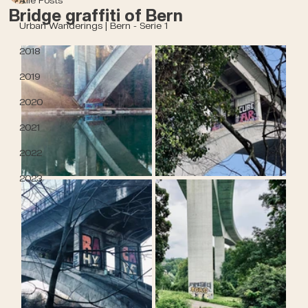
Bridge graffiti of Bern
Urban Wanderings | Bern - Serie 1
2018
2019
2020
2021
2022
2023