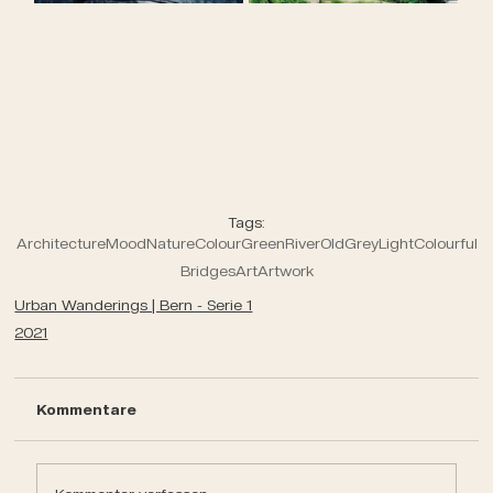
Tags:
Architecture
Mood
Nature
Colour
Green
River
Old
Grey
Light
Colourful
Bridges
Art
Artwork
Urban Wanderings | Bern - Serie 1
2021
Kommentare