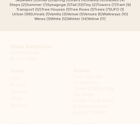
2 Beiträge
7 Beiträge
1 Beitrag
13 Beiträge
2 Beiträge
7 Beiträge
9 Be
Steps
(2)
Summer
(7)
Synagoge
(1)
Tall
(13)
Tiny
(2)
Towers
(7)
Tram
(9)
12 Beiträge
1 Beitrag
1 Beitrag
71 Beiträge
1 Beitrag
Transport
(12)
Tree Houses
(1)
Tree Rows
(1)
Trees
(71)
UFO
(1)
98 Beiträge
1 Beitrag
3 Beiträge
1 Beitrag
5 Beiträge
10 Bei
Urban
(98)
Urinals
(1)
Vanilla
(3)
Venue
(1)
Venues
(5)
Walkways
(10)
1 Beitrag
12 Beiträge
14 Beiträge
17 Beiträge
Weiss
(1)
White
(12)
Winter
(14)
Yellow
(17)
Mirko Beetschen
Schriftsteller
&
Journalist
Bücher
Home
Das Haus der
Über
Architektin
Presse
Urban Wanderings
Agenda
Bel Veder
Shop
Insider Guide Bern
Kontakt
Schattenbruder
Interior Bücher
Facebook
Impressum
Instagram
Datenschutzerklärung
LinkedIn