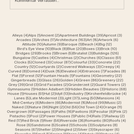
Kommentar verfassen...
4 Beiträge
1 Beitrag
2 Beiträge
39 Beiträge
3 Beit
Alleys
(4)
Alps
(1)
Ancient
(2)
Apartment Buildings
(39)
Apricot
(3)
3 Beiträge
17 Beiträge
163 Beiträge
15 Beiträge
6 Beiträ
Arcades
(3)
Arches
(17)
Architecture
(163)
Art
(15)
Artwork
(6)
10 Beiträge
9 Beiträge
1 Beitrag
4 Beiträge
12 Beiträge
Attitude
(10)
Autumn
(9)
Baroque
(1)
Beach
(4)
Big
(12)
10 Beiträge
8 Beiträge
20 Beiträge
3 Beiträge
10 Beiträ
Bird's Eye View
(10)
Black
(8)
Blue
(20)
Boxes
(3)
Brick
(10)
29 Beiträge
1 Beitrag
5 Beiträge
3 Beiträge
126 Beit
Bridges
(29)
Brooks
(1)
Brown
(5)
Brutalist
(3)
Buildings
(126)
1 Beitrag
4 Beiträge
2 Beiträge
6 Beiträge
51 Beit
Bungalow
(1)
Castles
(4)
Christmas
(2)
Churches
(6)
Classic
(51)
5 Beiträge
3 Beiträge
87 Beiträge
33 Beiträge
22 Beit
Clocks
(5)
Cloned
(3)
Colour
(87)
Colourful
(33)
Concrete
(22)
12 Beiträge
2 Beiträge
3 Beiträge
4 Beitr
Country
(12)
Courtyards
(2)
Covered Walkways
(3)
Creepy
(4)
8 Beiträge
4 Beiträge
15 Beiträge
4 Beiträge
7 Beiträge
8 Be
Curved
(8)
Domed
(4)
Dusk
(15)
Elevated
(4)
Entrances
(7)
Facades
(8)
1 Beitrag
12 Beiträge
1 Beitrag
4 Beiträge
22 Bei
Flat
(1)
Forest
(12)
Fountain Heads
(1)
Fountains
(4)
Geometry
(22)
3 Beiträge
26 Beiträge
4 Beiträge
86 Beiträge
22 Be
Gingerbreads
(3)
Glass
(26)
Golden
(4)
Green
(86)
Greenery
(22)
39 Beiträge
3 Beiträge
2 Beiträge
2 Beiträge
2 Be
Grey
(39)
Grid
(3)
Grid Facades
(2)
Gründerzeit
(2)
Guard Towers
(2)
1 Beitrag
9 Beiträge
3 Beiträge
68 B
Gymnasiums
(1)
Hidden Adalbert
(9)
Hidden Beauties
(3)
Historic
(68)
1 Beitrag
51 Beiträge
2 Beiträge
13 Beiträge
1 Beitrag
4 Be
House
(1)
Houses
(51)
Hut
(2)
Idyll
(13)
Industry
(1)
Kirchenfeldbrücke
(4)
5 Beiträge
3 Beiträge
37 Beiträge
50 Beiträge
4 Beitr
Lanes
(5)
Late Modernist
(3)
Light
(37)
Living
(50)
Mansions
(4)
6 Beiträge
65 Beiträge
15 Beiträge
99 Beiträge
2 Beit
Mid-Century
(6)
Modern
(65)
Modernist
(15)
Mood
(99)
Music
(2)
3 Beiträge
96 Beiträge
2 Beiträge
56 Beiträge
24 Beiträge
11 Beit
Naked
(3)
Nature
(96)
Night
(2)
Old
(56)
Old Town
(24)
Orange
(11)
6 Beiträge
6 Beiträge
16 Beiträge
6 Beiträge
6 Beiträge
2 B
Overgrown
(6)
Passages
(6)
Paths
(16)
Pavilions
(6)
Peculiar
(6)
Pink
(2)
1 Beitrag
2 Beiträge
1 Beitrag
14 Beiträge
7 Beiträge
2 Bei
Pistachio
(1)
Pool
(2)
Power Houses
(1)
Public
(14)
Rails
(7)
Railway
(2)
17 Beiträge
1 Beitrag
56 Beiträge
35 Beiträge
80 Beiträge
4 Be
Red
(17)
Red Brick
(1)
River
(56)
Riverside
(35)
Romantic
(80)
Roofs
(4)
6 Beiträge
5 Beiträge
1 Beitrag
3 Beiträge
8 Beiträ
Rose
(6)
Sandstone
(5)
Scaled
(1)
Schools
(3)
Sculptures
(8)
67 Beiträge
2 Beiträge
2 Beiträge
3 Beiträge
6 Beiträ
Seasons
(67)
Shelter
(2)
Shingled
(2)
Silver
(3)
Skyscraper
(6)
1 Beitrag
5 Beiträge
1 Beitrag
4 Beiträge
9 Beiträge
4 Beitr
Skywalks
(1)
Small
(5)
Spring
(1)
Stairs
(4)
Stately
(9)
Statues
(4)