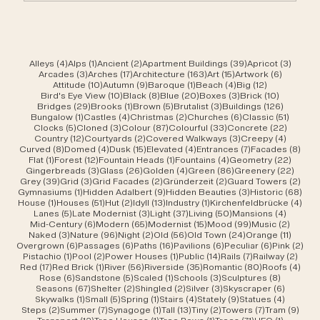
4 Beiträge
1 Beitrag
2 Beiträge
39 Beiträge
3 Beit
Alleys
(4)
Alps
(1)
Ancient
(2)
Apartment Buildings
(39)
Apricot
(3)
3 Beiträge
17 Beiträge
163 Beiträge
15 Beiträge
6 Beiträ
Arcades
(3)
Arches
(17)
Architecture
(163)
Art
(15)
Artwork
(6)
10 Beiträge
9 Beiträge
1 Beitrag
4 Beiträge
12 Beiträge
Attitude
(10)
Autumn
(9)
Baroque
(1)
Beach
(4)
Big
(12)
10 Beiträge
8 Beiträge
20 Beiträge
3 Beiträge
10 Beiträ
Bird's Eye View
(10)
Black
(8)
Blue
(20)
Boxes
(3)
Brick
(10)
29 Beiträge
1 Beitrag
5 Beiträge
3 Beiträge
126 Beit
Bridges
(29)
Brooks
(1)
Brown
(5)
Brutalist
(3)
Buildings
(126)
1 Beitrag
4 Beiträge
2 Beiträge
6 Beiträge
51 Beit
Bungalow
(1)
Castles
(4)
Christmas
(2)
Churches
(6)
Classic
(51)
5 Beiträge
3 Beiträge
87 Beiträge
33 Beiträge
22 Beit
Clocks
(5)
Cloned
(3)
Colour
(87)
Colourful
(33)
Concrete
(22)
12 Beiträge
2 Beiträge
3 Beiträge
4 Beitr
Country
(12)
Courtyards
(2)
Covered Walkways
(3)
Creepy
(4)
8 Beiträge
4 Beiträge
15 Beiträge
4 Beiträge
7 Beiträge
8 Be
Curved
(8)
Domed
(4)
Dusk
(15)
Elevated
(4)
Entrances
(7)
Facades
(8)
1 Beitrag
12 Beiträge
1 Beitrag
4 Beiträge
22 Bei
Flat
(1)
Forest
(12)
Fountain Heads
(1)
Fountains
(4)
Geometry
(22)
3 Beiträge
26 Beiträge
4 Beiträge
86 Beiträge
22 Be
Gingerbreads
(3)
Glass
(26)
Golden
(4)
Green
(86)
Greenery
(22)
39 Beiträge
3 Beiträge
2 Beiträge
2 Beiträge
2 Be
Grey
(39)
Grid
(3)
Grid Facades
(2)
Gründerzeit
(2)
Guard Towers
(2)
1 Beitrag
9 Beiträge
3 Beiträge
68 B
Gymnasiums
(1)
Hidden Adalbert
(9)
Hidden Beauties
(3)
Historic
(68)
1 Beitrag
51 Beiträge
2 Beiträge
13 Beiträge
1 Beitrag
4 Be
House
(1)
Houses
(51)
Hut
(2)
Idyll
(13)
Industry
(1)
Kirchenfeldbrücke
(4)
5 Beiträge
3 Beiträge
37 Beiträge
50 Beiträge
4 Beitr
Lanes
(5)
Late Modernist
(3)
Light
(37)
Living
(50)
Mansions
(4)
6 Beiträge
65 Beiträge
15 Beiträge
99 Beiträge
2 Beit
Mid-Century
(6)
Modern
(65)
Modernist
(15)
Mood
(99)
Music
(2)
3 Beiträge
96 Beiträge
2 Beiträge
56 Beiträge
24 Beiträge
11 Beit
Naked
(3)
Nature
(96)
Night
(2)
Old
(56)
Old Town
(24)
Orange
(11)
6 Beiträge
6 Beiträge
16 Beiträge
6 Beiträge
6 Beiträge
2 B
Overgrown
(6)
Passages
(6)
Paths
(16)
Pavilions
(6)
Peculiar
(6)
Pink
(2)
1 Beitrag
2 Beiträge
1 Beitrag
14 Beiträge
7 Beiträge
2 Bei
Pistachio
(1)
Pool
(2)
Power Houses
(1)
Public
(14)
Rails
(7)
Railway
(2)
17 Beiträge
1 Beitrag
56 Beiträge
35 Beiträge
80 Beiträge
4 Be
Red
(17)
Red Brick
(1)
River
(56)
Riverside
(35)
Romantic
(80)
Roofs
(4)
6 Beiträge
5 Beiträge
1 Beitrag
3 Beiträge
8 Beiträ
Rose
(6)
Sandstone
(5)
Scaled
(1)
Schools
(3)
Sculptures
(8)
67 Beiträge
2 Beiträge
2 Beiträge
3 Beiträge
6 Beiträ
Seasons
(67)
Shelter
(2)
Shingled
(2)
Silver
(3)
Skyscraper
(6)
1 Beitrag
5 Beiträge
1 Beitrag
4 Beiträge
9 Beiträge
4 Beitr
Skywalks
(1)
Small
(5)
Spring
(1)
Stairs
(4)
Stately
(9)
Statues
(4)
2 Beiträge
7 Beiträge
1 Beitrag
13 Beiträge
2 Beiträge
7 Beiträge
9 Be
Steps
(2)
Summer
(7)
Synagoge
(1)
Tall
(13)
Tiny
(2)
Towers
(7)
Tram
(9)
12 Beiträge
1 Beitrag
1 Beitrag
71 Beiträge
1 Beitrag