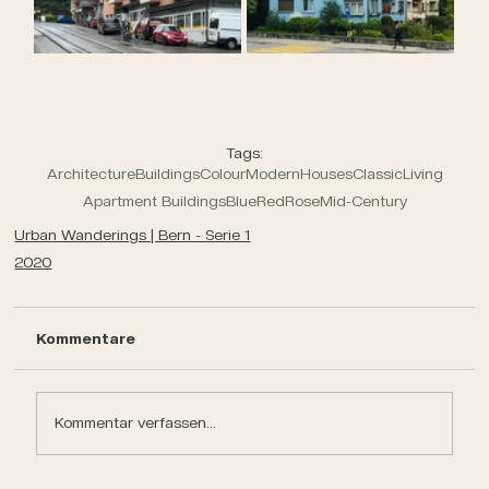
Tags:
Architecture
Buildings
Colour
Modern
Houses
Classic
Living
Apartment Buildings
Blue
Red
Rose
Mid-Century
Urban Wanderings | Bern - Serie 1
2020
Kommentare
Kommentar verfassen...