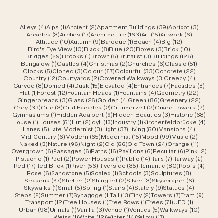
4 Beiträge
1 Beitrag
2 Beiträge
39 Beiträge
3 Beit
Alleys
(4)
Alps
(1)
Ancient
(2)
Apartment Buildings
(39)
Apricot
(3)
3 Beiträge
17 Beiträge
163 Beiträge
15 Beiträge
6 Beiträ
Arcades
(3)
Arches
(17)
Architecture
(163)
Art
(15)
Artwork
(6)
10 Beiträge
9 Beiträge
1 Beitrag
4 Beiträge
12 Beiträge
Attitude
(10)
Autumn
(9)
Baroque
(1)
Beach
(4)
Big
(12)
10 Beiträge
8 Beiträge
20 Beiträge
3 Beiträge
10 Beiträ
Bird's Eye View
(10)
Black
(8)
Blue
(20)
Boxes
(3)
Brick
(10)
29 Beiträge
1 Beitrag
5 Beiträge
3 Beiträge
126 Beit
Bridges
(29)
Brooks
(1)
Brown
(5)
Brutalist
(3)
Buildings
(126)
1 Beitrag
4 Beiträge
2 Beiträge
6 Beiträge
51 Beit
Bungalow
(1)
Castles
(4)
Christmas
(2)
Churches
(6)
Classic
(51)
5 Beiträge
3 Beiträge
87 Beiträge
33 Beiträge
22 Beit
Clocks
(5)
Cloned
(3)
Colour
(87)
Colourful
(33)
Concrete
(22)
12 Beiträge
2 Beiträge
3 Beiträge
4 Beitr
Country
(12)
Courtyards
(2)
Covered Walkways
(3)
Creepy
(4)
8 Beiträge
4 Beiträge
15 Beiträge
4 Beiträge
7 Beiträge
8 Be
Curved
(8)
Domed
(4)
Dusk
(15)
Elevated
(4)
Entrances
(7)
Facades
(8)
1 Beitrag
12 Beiträge
1 Beitrag
4 Beiträge
22 Bei
Flat
(1)
Forest
(12)
Fountain Heads
(1)
Fountains
(4)
Geometry
(22)
3 Beiträge
26 Beiträge
4 Beiträge
86 Beiträge
22 Be
Gingerbreads
(3)
Glass
(26)
Golden
(4)
Green
(86)
Greenery
(22)
39 Beiträge
3 Beiträge
2 Beiträge
2 Beiträge
2 Be
Grey
(39)
Grid
(3)
Grid Facades
(2)
Gründerzeit
(2)
Guard Towers
(2)
1 Beitrag
9 Beiträge
3 Beiträge
68 B
Gymnasiums
(1)
Hidden Adalbert
(9)
Hidden Beauties
(3)
Historic
(68)
1 Beitrag
51 Beiträge
2 Beiträge
13 Beiträge
1 Beitrag
4 Be
House
(1)
Houses
(51)
Hut
(2)
Idyll
(13)
Industry
(1)
Kirchenfeldbrücke
(4)
5 Beiträge
3 Beiträge
37 Beiträge
50 Beiträge
4 Beitr
Lanes
(5)
Late Modernist
(3)
Light
(37)
Living
(50)
Mansions
(4)
6 Beiträge
65 Beiträge
15 Beiträge
99 Beiträge
2 Beit
Mid-Century
(6)
Modern
(65)
Modernist
(15)
Mood
(99)
Music
(2)
3 Beiträge
96 Beiträge
2 Beiträge
56 Beiträge
24 Beiträge
11 Beit
Naked
(3)
Nature
(96)
Night
(2)
Old
(56)
Old Town
(24)
Orange
(11)
6 Beiträge
6 Beiträge
16 Beiträge
6 Beiträge
6 Beiträge
2 B
Overgrown
(6)
Passages
(6)
Paths
(16)
Pavilions
(6)
Peculiar
(6)
Pink
(2)
1 Beitrag
2 Beiträge
1 Beitrag
14 Beiträge
7 Beiträge
2 Bei
Pistachio
(1)
Pool
(2)
Power Houses
(1)
Public
(14)
Rails
(7)
Railway
(2)
17 Beiträge
1 Beitrag
56 Beiträge
35 Beiträge
80 Beiträge
4 Be
Red
(17)
Red Brick
(1)
River
(56)
Riverside
(35)
Romantic
(80)
Roofs
(4)
6 Beiträge
5 Beiträge
1 Beitrag
3 Beiträge
8 Beiträ
Rose
(6)
Sandstone
(5)
Scaled
(1)
Schools
(3)
Sculptures
(8)
67 Beiträge
2 Beiträge
2 Beiträge
3 Beiträge
6 Beiträ
Seasons
(67)
Shelter
(2)
Shingled
(2)
Silver
(3)
Skyscraper
(6)
1 Beitrag
5 Beiträge
1 Beitrag
4 Beiträge
9 Beiträge
4 Beitr
Skywalks
(1)
Small
(5)
Spring
(1)
Stairs
(4)
Stately
(9)
Statues
(4)
2 Beiträge
7 Beiträge
1 Beitrag
13 Beiträge
2 Beiträge
7 Beiträge
9 Be
Steps
(2)
Summer
(7)
Synagoge
(1)
Tall
(13)
Tiny
(2)
Towers
(7)
Tram
(9)
12 Beiträge
1 Beitrag
1 Beitrag
71 Beiträge
1 Beitrag
Transport
(12)
Tree Houses
(1)
Tree Rows
(1)
Trees
(71)
UFO
(1)
98 Beiträge
1 Beitrag
3 Beiträge
1 Beitrag
5 Beiträge
10 Bei
Urban
(98)
Urinals
(1)
Vanilla
(3)
Venue
(1)
Venues
(5)
Walkways
(10)
1 Beitrag
12 Beiträge
14 Beiträge
17 Beiträge
Weiss
(1)
White
(12)
Winter
(14)
Yellow
(17)