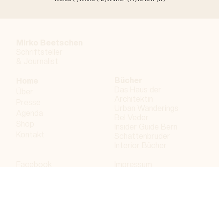
Mirko Beetschen
Schriftsteller
&
Journalist
Bücher
Home
Das Haus der
Über
Architektin
Presse
Urban Wanderings
Agenda
Bel Veder
Shop
Insider Guide Bern
Kontakt
Schattenbruder
Interior Bücher
Facebook
Impressum
Instagram
Datenschutzerklärung
LinkedIn
Bergdorf AG