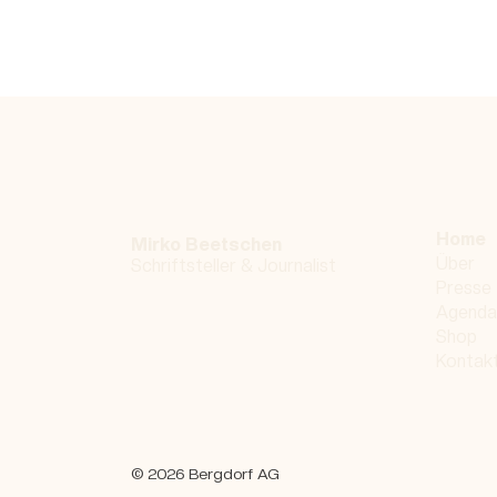
Home
Mirko Beetschen
Über
Schriftsteller &
Journalist
Presse
Agenda
Shop
Kontak
© 2026 Bergdorf AG