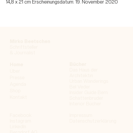
14,8 x 21 cm Erscheinungsdatum: 19. November 2020
Mirko Beetschen
Schriftsteller
&
Journalist
Bücher
Home
Das Haus der
Über
Architektin
Presse
Urban Wanderings
Agenda
Bel Veder
Shop
Insider Guide Bern
Kontakt
Schattenbruder
Interior Bücher
Facebook
Impressum
Instagram
Datenschutzerklärung
LinkedIn
Bergdorf AG